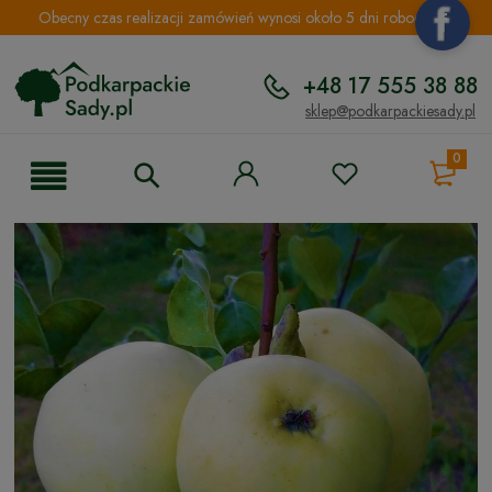
Obecny czas realizacji zamówień wynosi około 5 dni roboczych.
+48 17 555 38 88
sklep@podkarpackiesady.pl
0