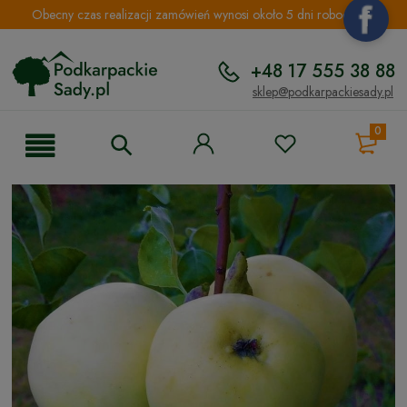
Obecny czas realizacji zamówień wynosi około 5 dni roboczych.
+48 17 555 38 88
sklep@podkarpackiesady.pl
0