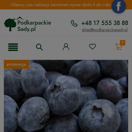
Obecny czas realizacji zamówień wynosi około 5 dni roboczych.
+48 17 555 38 88
sklep@podkarpackiesady.pl
0
promocja