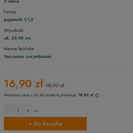
2 letnia
Forma:
pojemnik C1,5
Wysokość:
ok. 25-30 cm
Nazwa łacińska:
Vaccinium corymbosum
16,90 zł
18,90 zł
Najniższa cena z 30 dni przed tą promocją:
18,90 zł
Jeżeli produkt jest
niż 30 dni, wyświet
-
+
szt.
cena od momentu, 
pojawił się w sprze
Do koszyka