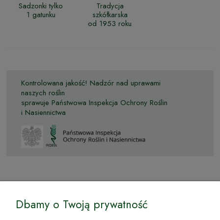
Sadzonki tylko
Tradycja
1 gatunku
szkółkarska
od 1953 roku
Kontrolowana jakość! Nadzór nad uprawami
naszych roślin
sprawuje Państwowa Inspekcja Ochrony Roślin
i Nasiennictwa
© by Podkarpackiesady.pl / Projekt i realizacja:
Dbamy o Twoją prywatność