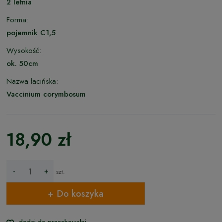
2 letnia
Forma:
pojemnik C1,5
Wysokość:
ok. 50cm
Nazwa łacińska:
Vaccinium corymbosum
18,90 zł
-
+
szt.
Do koszyka
dodaj do przechowalni