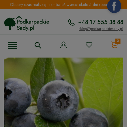
Obecny czas realizacji zamówień wynosi około 5 dni roboczych.
+48 17 555 38 88
sklep@podkarpackiesady.pl
0