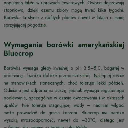
popularną także w uprawach towarowych. Owoce dojrzewają
stopniowo, dzięki czemu zbiory mogą trwać kilka tygodni.
Borówka ta słynie z obfitych plonów nawet w latach o mniej
sprzyjającej pogodzie.
Wymagania borówki amerykańskiej
Bluecrop
Borówka wymaga gleby kwaśnej o pH 3,5–5,0, bogatej w
próchnicę i bardzo dobrze przepuszczalnej. Najlepiej rośnie
na stanowiskach słonecznych, choć toleruje lekki półcień.
Odmiana jest odporna na suszę, jednak wymaga regularnego
podlewania, szczególnie w czasie owocowania i w okresach
upałów. Nie toleruje stagnującej wody – nadmiar wilgoci
może prowadzić do gnicia korzeni. Bluecrop ma bardzo
wysoką mrozoodporność, nawet do –30°C, dlatego jest
polecana do uprawy na terenie całej Polski.