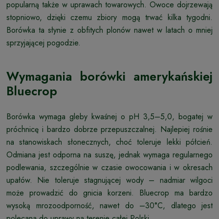
popularną także w uprawach towarowych. Owoce dojrzewają
stopniowo, dzięki czemu zbiory mogą trwać kilka tygodni.
Borówka ta słynie z obfitych plonów nawet w latach o mniej
sprzyjającej pogodzie.
Wymagania borówki amerykańskiej
Bluecrop
Borówka wymaga gleby kwaśnej o pH 3,5–5,0, bogatej w
próchnicę i bardzo dobrze przepuszczalnej. Najlepiej rośnie
na stanowiskach słonecznych, choć toleruje lekki półcień.
Odmiana jest odporna na suszę, jednak wymaga regularnego
podlewania, szczególnie w czasie owocowania i w okresach
upałów. Nie toleruje stagnującej wody – nadmiar wilgoci
może prowadzić do gnicia korzeni. Bluecrop ma bardzo
wysoką mrozoodporność, nawet do –30°C, dlatego jest
polecana do uprawy na terenie całej Polski.