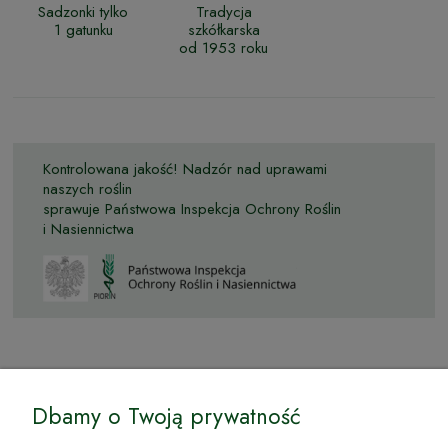
Sadzonki tylko
Tradycja
1 gatunku
szkółkarska
od 1953 roku
Kontrolowana jakość! Nadzór nad uprawami
naszych roślin
sprawuje Państwowa Inspekcja Ochrony Roślin
i Nasiennictwa
© by Podkarpackiesady.pl / Projekt i realizacja:
Dbamy o Twoją prywatność