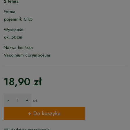
2 letnia
Forma:
pojemnik C1,5
Wysokość:
ok. 50cm
Nazwa łacińska:
Vaccinium corymbosum
18,90 zł
-
+
szt.
Do koszyka
dodaj do przechowalni