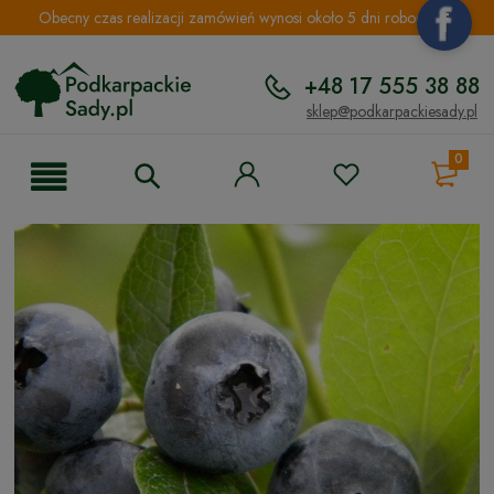
Obecny czas realizacji zamówień wynosi około 5 dni roboczych.
+48 17 555 38 88
sklep@podkarpackiesady.pl
0