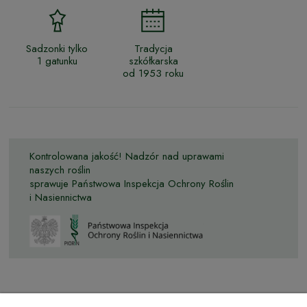
Sadzonki tylko
Tradycja
1 gatunku
szkółkarska
od 1953 roku
Kontrolowana jakość! Nadzór nad uprawami
naszych roślin
sprawuje Państwowa Inspekcja Ochrony Roślin
i Nasiennictwa