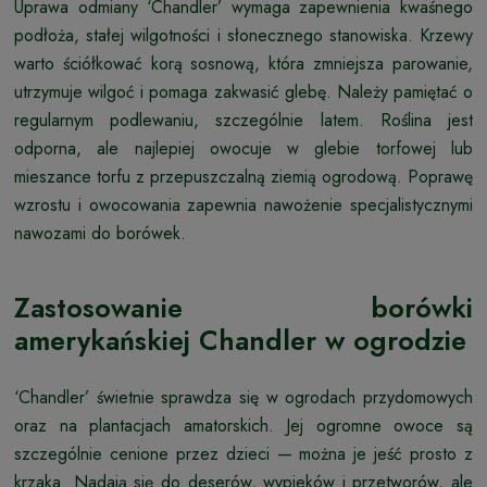
Uprawa odmiany ‘Chandler’ wymaga zapewnienia kwaśnego
podłoża, stałej wilgotności i słonecznego stanowiska. Krzewy
warto ściółkować korą sosnową, która zmniejsza parowanie,
utrzymuje wilgoć i pomaga zakwasić glebę. Należy pamiętać o
regularnym podlewaniu, szczególnie latem. Roślina jest
odporna, ale najlepiej owocuje w glebie torfowej lub
mieszance torfu z przepuszczalną ziemią ogrodową. Poprawę
wzrostu i owocowania zapewnia nawożenie specjalistycznymi
nawozami do borówek.
Zastosowanie borówki
amerykańskiej Chandler w ogrodzie
‘Chandler’ świetnie sprawdza się w ogrodach przydomowych
oraz na plantacjach amatorskich. Jej ogromne owoce są
szczególnie cenione przez dzieci — można je jeść prosto z
krzaka. Nadają się do deserów, wypieków i przetworów, ale