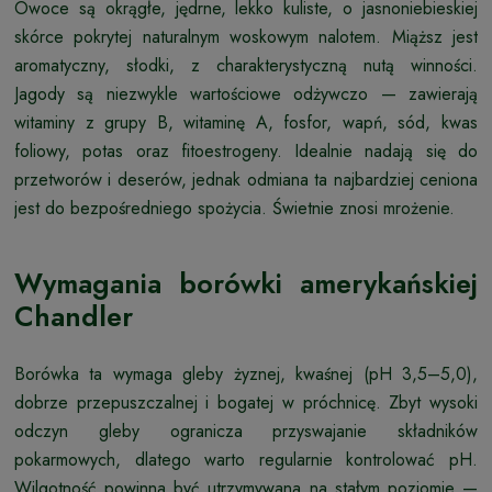
Owoce są okrągłe, jędrne, lekko kuliste, o jasnoniebieskiej
skórce pokrytej naturalnym woskowym nalotem. Miąższ jest
aromatyczny, słodki, z charakterystyczną nutą winności.
Jagody są niezwykle wartościowe odżywczo — zawierają
witaminy z grupy B, witaminę A, fosfor, wapń, sód, kwas
foliowy, potas oraz fitoestrogeny. Idealnie nadają się do
przetworów i deserów, jednak odmiana ta najbardziej ceniona
jest do bezpośredniego spożycia. Świetnie znosi mrożenie.
Wymagania borówki amerykańskiej
Chandler
Borówka ta wymaga gleby żyznej, kwaśnej (pH 3,5–5,0),
dobrze przepuszczalnej i bogatej w próchnicę. Zbyt wysoki
odczyn gleby ogranicza przyswajanie składników
pokarmowych, dlatego warto regularnie kontrolować pH.
Wilgotność powinna być utrzymywana na stałym poziomie —