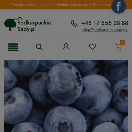
Obecny czas realizacji zamówień wynosi około 5 dni roboczych.
+48 17 555 38 88
sklep@podkarpackiesady.pl
0