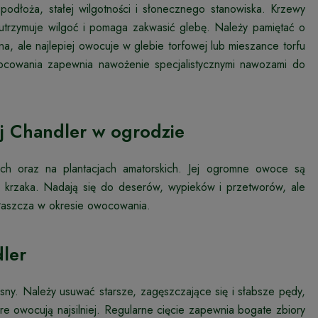
dłoża, stałej wilgotności i słonecznego stanowiska. Krzewy
 utrzymuje wilgoć i pomaga zakwasić glebę. Należy pamiętać o
na, ale najlepiej owocuje w glebie torfowej lub mieszance torfu
ocowania zapewnia nawożenie specjalistycznymi nawozami do
j Chandler w ogrodzie
ch oraz na plantacjach amatorskich. Jej ogromne owoce są
z krzaka. Nadają się do deserów, wypieków i przetworów, ale
zwłaszcza w okresie owocowania.
ler
sny. Należy usuwać starsze, zagęszczające się i słabsze pędy,
re owocują najsilniej. Regularne cięcie zapewnia bogate zbiory