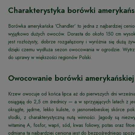
Charakterystyka borówki amerykańs
Borówka amerykańska ‘Chandler’ to jedna z najbardziej ceni
wyjątkowo dużych owoców. Dorasta do około 150 cm wysokoś
jest rozłożysty, dobrze rozgałęziony i wyróżnia się dużą ży
dzięki czemu wydłuża sezon owocowania w ogrodzie. Wytrzy
do uprawy w większości regionów Polski.
Owocowanie borówki amerykańskiej
Krzew owocuje od końca lipca aż do pierwszych dni wrześn
osiągają do 2,5 cm średnicy — a w sprzyjających latach z
okrągłe, jędrne, lekko kuliste, o jasnoniebieskiej skórce p
słodki, z charakterystyczną nutą winności. Jagody są nie
witaminę A, fosfor, wapń, sód, kwas foliowy, potas oraz fito
odmiana ta najbardziej ceniona jest do bezpośredniego spożyc