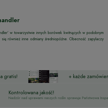
handler
andler’ w towarzystwie innych borówek kwitnących w podobnym
ą się również inne odmiany średniopóźne. Obecność zapylaczy
 gratis!
+ każde zamówien
Kontrolowana jakość!
Nadzór nad uprawami naszych roślin sprawuje Państwowa Inspek