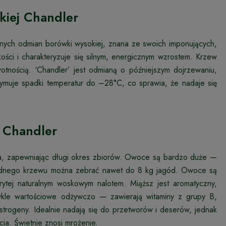
kiej Chandler
onych odmian borówki wysokiej, znana ze swoich imponujących,
ci i charakteryzuje się silnym, energicznym wzrostem. Krzew
wotnością. ‘Chandler’ jest odmianą o późniejszym dojrzewaniu,
muje spadki temperatur do –28°C, co sprawia, że nadaje się
 Chandler
ia, zapewniając długi okres zbiorów. Owoce są bardzo duże —
 jednego krzewu można zebrać nawet do 8 kg jagód. Owoce są
okrytej naturalnym woskowym nalotem. Miąższ jest aromatyczny,
zwykle wartościowe odżywczo — zawierają witaminy z grupy B,
estrogeny. Idealnie nadają się do przetworów i deserów, jednak
ia. Świetnie znosi mrożenie.