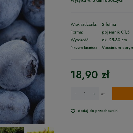
Wysyłka w:
5 dni roboczych
Wiek sadzonki:
2 letnia
Forma:
pojemnik C1,5
Wysokość:
ok. 25-30 cm
Nazwa łacińska:
Vaccinium cor
18,90 zł
-
+
szt.
dodaj do przechowalni