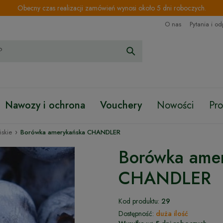
Obecny czas realizacji zamówień wynosi około 5 dni roboczych.
O nas
Pytania i o
Nawozy i ochrona
Vouchery
Nowości
Pr
›
skie
Borówka amerykańska CHANDLER
Borówka ame
CHANDLER
Kod produktu:
29
Dostępność:
duża ilość