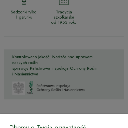
Sadzonki tylko
Tradycja
1 gatunku
szkółkarska
od 1953 roku
Kontrolowana jakość! Nadzór nad uprawami
naszych roślin
sprawuje Państwowa Inspekcja Ochrony Roślin
i Nasiennictwa
© by Podkarpackiesady.pl / Projekt i realizacja:
Dbamy o Twoją prywatność