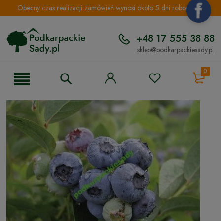
Obecny czas realizacji zamówień wynosi około 5 dni roboczych.
+48 17 555 38 88
sklep@podkarpackiesady.pl
0