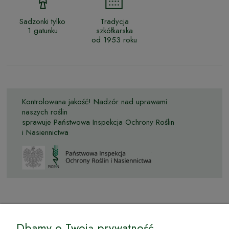
Sadzonki tylko
Tradycja
1 gatunku
szkółkarska
od 1953 roku
Kontrolowana jakość! Nadzór nad uprawami
naszych roślin
sprawuje Państwowa Inspekcja Ochrony Roślin
i Nasiennictwa
© by Podkarpackiesady.pl / Projekt i realizacja:
Dbamy o Twoją prywatność