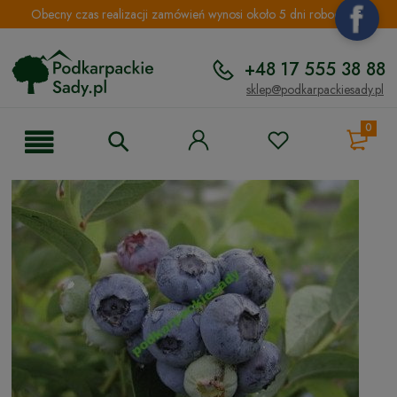
Obecny czas realizacji zamówień wynosi około 5 dni roboczych.
+48 17 555 38 88
sklep@podkarpackiesady.pl
0