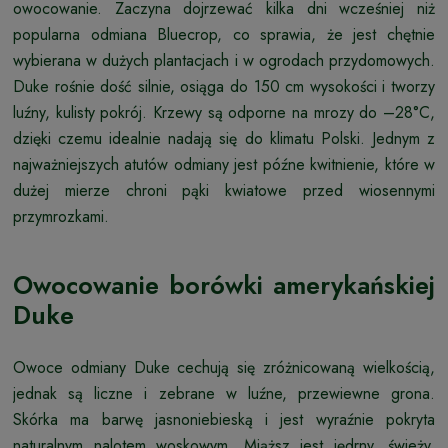
owocowanie. Zaczyna dojrzewać kilka dni wcześniej niż
popularna odmiana Bluecrop, co sprawia, że jest chętnie
wybierana w dużych plantacjach i w ogrodach przydomowych.
Duke rośnie dość silnie, osiąga do 150 cm wysokości i tworzy
luźny, kulisty pokrój. Krzewy są odporne na mrozy do –28°C,
dzięki czemu idealnie nadają się do klimatu Polski. Jednym z
najważniejszych atutów odmiany jest późne kwitnienie, które w
dużej mierze chroni pąki kwiatowe przed wiosennymi
przymrozkami.
Owocowanie borówki amerykańskiej
Duke
Owoce odmiany Duke cechują się zróżnicowaną wielkością,
jednak są liczne i zebrane w luźne, przewiewne grona.
Skórka ma barwę jasnoniebieską i jest wyraźnie pokryta
naturalnym nalotem woskowym. Miąższ jest jędrny, świeży,