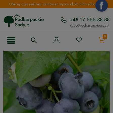
Obecny czas realizacji zamówień wynosi około 5 dni roboczych.
+48 17 555 38 88
sklep@podkarpackiesady.pl
0