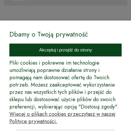
© by Podkarpackiesady.pl / Projekt i realizacja:
Dbamy o Twoją prywatność
Internetowy Sklep Ogrodniczy Podkarpackie Sady to inicjatywa
podkarpackich szkółkarzy, której zamierzeniem jest wprowadzenie na
Akceptuj i przejdź do strony
rynek wysokiej jakości drzewek owocowych, drzewek ozdobnych oraz
innych produktów pozwalających na uprawianie zarówno małych, jak
Pliki cookies i pokrewne im technologie
i dużych sadów oraz ogrodów.
umożliwiają poprawne działanie strony i
pomagają nam dostosować ofertę do Twoich
Wspólnie stworzyliśmy dla Państwa kompleksową ofertę - wspaniałe
produkty, dary ziemi ze szkółek drzewek ozdobnych i owocowych,
potrzeb. Możesz zaakceptować wykorzystanie
których tradycje sięgają roku 1953. Drzewka produkowane są
przez nas wszystkich tych plików i przejść do
z najwyższą starannością przez trzecie pokolenie plantatorów.
sklepu lub dostosować użycie plików do swoich
Długoletnie Doświadczenie sprawiło, że wszystkie drzewka cechuje
preferencji, wybierając opcję "Dostosuj zgody".
duża odporność na zmienne warunki atmosferyczne naszego klimatu
oraz niezwykły urodzaj. W ofercie naszego internetowego sklepu
Więcej o plikach cookies przeczytasz w naszej
ogrodniczego: drzewka owocowe, krzewy owocowe, drzewka
Polityce prywatności.
ozdobne, odmiany jabłoni, sadzonki drzew owocowych, borówka
amerykańska, róże wielkokwiatowe, odmiany czereśni, odmiany śliwek