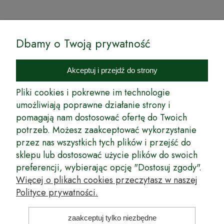
© by Podkarpackiesady.pl / Projekt i realizacja:
Dbamy o Twoją prywatność
Internetowy Sklep Ogrodniczy Podkarpackie Sady to inicjatywa
podkarpackich szkółkarzy, której zamierzeniem jest wprowadzenie na
Akceptuj i przejdź do strony
rynek wysokiej jakości drzewek owocowych, drzewek ozdobnych oraz
innych produktów pozwalających na uprawianie zarówno małych, jak
Pliki cookies i pokrewne im technologie
i dużych sadów oraz ogrodów.
umożliwiają poprawne działanie strony i
pomagają nam dostosować ofertę do Twoich
Wspólnie stworzyliśmy dla Państwa kompleksową ofertę - wspaniałe
produkty, dary ziemi ze szkółek drzewek ozdobnych i owocowych,
potrzeb. Możesz zaakceptować wykorzystanie
których tradycje sięgają roku 1953. Drzewka produkowane są
przez nas wszystkich tych plików i przejść do
z najwyższą starannością przez trzecie pokolenie plantatorów.
sklepu lub dostosować użycie plików do swoich
Długoletnie Doświadczenie sprawiło, że wszystkie drzewka cechuje
preferencji, wybierając opcję "Dostosuj zgody".
duża odporność na zmienne warunki atmosferyczne naszego klimatu
oraz niezwykły urodzaj. W ofercie naszego internetowego sklepu
Więcej o plikach cookies przeczytasz w naszej
ogrodniczego: drzewka owocowe, krzewy owocowe, drzewka
Polityce prywatności.
ozdobne, odmiany jabłoni, sadzonki drzew owocowych, borówka
amerykańska, róże wielkokwiatowe, odmiany czereśni, odmiany śliwek
i inne.
zaakceptuj tylko niezbędne