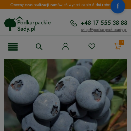
Obecny czas realizacji zamówień wynosi około 5 dni roboczych.
+48 17 555 38 88
sklep@podkarpackiesady.pl
0