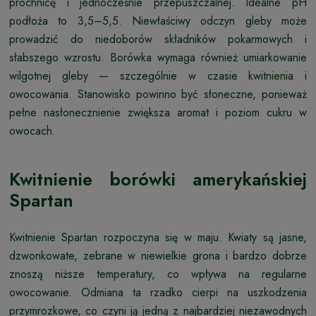
próchnicę i jednocześnie przepuszczalnej. Idealne pH
podłoża to 3,5–5,5. Niewłaściwy odczyn gleby może
prowadzić do niedoborów składników pokarmowych i
słabszego wzrostu. Borówka wymaga również umiarkowanie
wilgotnej gleby — szczególnie w czasie kwitnienia i
owocowania. Stanowisko powinno być słoneczne, ponieważ
pełne nasłonecznienie zwiększa aromat i poziom cukru w
owocach.
Kwitnienie borówki amerykańskiej
Spartan
Kwitnienie Spartan rozpoczyna się w maju. Kwiaty są jasne,
dzwonkowate, zebrane w niewielkie grona i bardzo dobrze
znoszą niższe temperatury, co wpływa na regularne
owocowanie. Odmiana ta rzadko cierpi na uszkodzenia
przymrozkowe, co czyni ją jedną z najbardziej niezawodnych