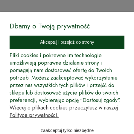
© by Podkarpackiesady.pl / Projekt i realizacja:
Dbamy o Twoją prywatność
Internetowy Sklep Ogrodniczy Podkarpackie Sady to inicjatywa
podkarpackich szkółkarzy, której zamierzeniem jest wprowadzenie na
Akceptuj i przejdź do strony
rynek wysokiej jakości drzewek owocowych, drzewek ozdobnych oraz
innych produktów pozwalających na uprawianie zarówno małych, jak
Pliki cookies i pokrewne im technologie
i dużych sadów oraz ogrodów.
umożliwiają poprawne działanie strony i
pomagają nam dostosować ofertę do Twoich
Wspólnie stworzyliśmy dla Państwa kompleksową ofertę - wspaniałe
produkty, dary ziemi ze szkółek drzewek ozdobnych i owocowych,
potrzeb. Możesz zaakceptować wykorzystanie
których tradycje sięgają roku 1953. Drzewka produkowane są
przez nas wszystkich tych plików i przejść do
z najwyższą starannością przez trzecie pokolenie plantatorów.
sklepu lub dostosować użycie plików do swoich
Długoletnie Doświadczenie sprawiło, że wszystkie drzewka cechuje
preferencji, wybierając opcję "Dostosuj zgody".
duża odporność na zmienne warunki atmosferyczne naszego klimatu
oraz niezwykły urodzaj. W ofercie naszego internetowego sklepu
Więcej o plikach cookies przeczytasz w naszej
ogrodniczego: drzewka owocowe, krzewy owocowe, drzewka
Polityce prywatności.
ozdobne, odmiany jabłoni, sadzonki drzew owocowych, borówka
amerykańska, róże wielkokwiatowe, odmiany czereśni, odmiany śliwek
i inne.
zaakceptuj tylko niezbędne