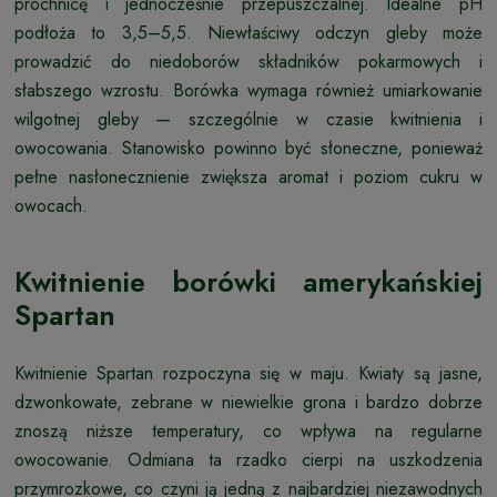
próchnicę i jednocześnie przepuszczalnej. Idealne pH
podłoża to 3,5–5,5. Niewłaściwy odczyn gleby może
prowadzić do niedoborów składników pokarmowych i
słabszego wzrostu. Borówka wymaga również umiarkowanie
wilgotnej gleby — szczególnie w czasie kwitnienia i
owocowania. Stanowisko powinno być słoneczne, ponieważ
pełne nasłonecznienie zwiększa aromat i poziom cukru w
owocach.
Kwitnienie borówki amerykańskiej
Spartan
Kwitnienie Spartan rozpoczyna się w maju. Kwiaty są jasne,
dzwonkowate, zebrane w niewielkie grona i bardzo dobrze
znoszą niższe temperatury, co wpływa na regularne
owocowanie. Odmiana ta rzadko cierpi na uszkodzenia
przymrozkowe, co czyni ją jedną z najbardziej niezawodnych