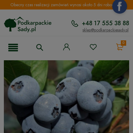
Obecny czas realizacji zamówień wynosi około 5 dni roboczych.
+48 17 555 38 88
sklep@podkarpackiesady.pl
0