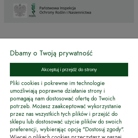
© by Podkarpackiesady.pl / Projekt i realizacja:
Dbamy o Twoją prywatność
Internetowy Sklep Ogrodniczy Podkarpackie Sady to inicjatywa
podkarpackich szkółkarzy, której zamierzeniem jest wprowadzenie na
Akceptuj i przejdź do strony
rynek wysokiej jakości drzewek owocowych, drzewek ozdobnych oraz
innych produktów pozwalających na uprawianie zarówno małych, jak
Pliki cookies i pokrewne im technologie
i dużych sadów oraz ogrodów.
umożliwiają poprawne działanie strony i
pomagają nam dostosować ofertę do Twoich
Wspólnie stworzyliśmy dla Państwa kompleksową ofertę - wspaniałe
produkty, dary ziemi ze szkółek drzewek ozdobnych i owocowych,
potrzeb. Możesz zaakceptować wykorzystanie
których tradycje sięgają roku 1953. Drzewka produkowane są
przez nas wszystkich tych plików i przejść do
z najwyższą starannością przez trzecie pokolenie plantatorów.
sklepu lub dostosować użycie plików do swoich
Długoletnie Doświadczenie sprawiło, że wszystkie drzewka cechuje
preferencji, wybierając opcję "Dostosuj zgody".
duża odporność na zmienne warunki atmosferyczne naszego klimatu
oraz niezwykły urodzaj. W ofercie naszego internetowego sklepu
Więcej o plikach cookies przeczytasz w naszej