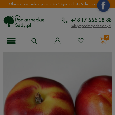
Obecny czas realizacji zamówień wynosi około 5 dni roboczych.
+48 17 555 38 88
sklep@podkarpackiesady.pl
0