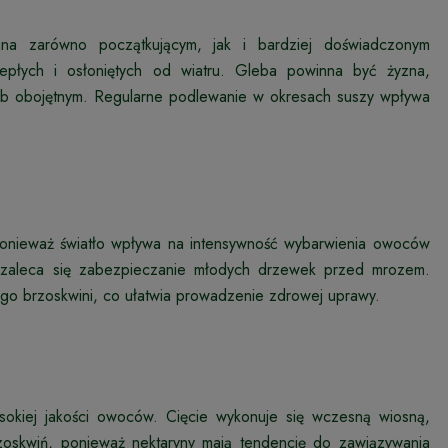
na zarówno początkującym, jak i bardziej doświadczonym
iepłych i osłoniętych od wiatru. Gleba powinna być żyzna,
lub obojętnym. Regularne podlewanie w okresach suszy wpływa
onieważ światło wpływa na intensywność wybarwienia owoców
h zaleca się zabezpieczanie młodych drzewek przed mrozem.
o brzoskwini, co ułatwia prowadzenie zdrowej uprawy.
ysokiej jakości owoców. Cięcie wykonuje się wczesną wiosną,
brzoskwiń, ponieważ nektaryny mają tendencję do zawiązywania