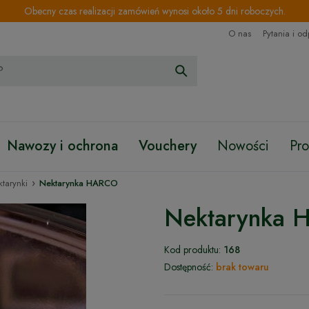
Obecny czas realizacji zamówień wynosi około 5 dni roboczych.
O nas
Pytania i o
Nawozy i ochrona
Vouchery
Nowości
Pr
›
ktarynki
Nektarynka HARCO
Nektarynka
Kod produktu:
168
Dostępność:
brak towaru