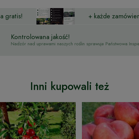
 gratis!
+ każde zamówien
Kontrolowana jakość!
Nadzór nad uprawami naszych roślin sprawuje Państwowa Inspek
Inni kupowali też