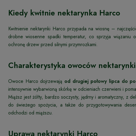
Kiedy kwitnie nektarynka Harco
Kwitnienie nektarynki Harco przypada na wiosnę – najczęści
drobne wiosenne spadki temperatur, co sprzyja wiązaniu 
ochronę drzew przed silnymi przymrozkami.
Charakterystyka owoców nektarynki
Owoce Harco dojrzewają
od drugiej połowy lipca do po
intensywnie wybarwioną skórkę w odcieniach czerwieni i pom
Miąższ jest żółty, bardzo soczysty, jędrny i aromatyczny, z d
do świeżego spożycia, a także do przygotowywania deser
odchodzi od miąższu.
Uprawa nektarynki Harco