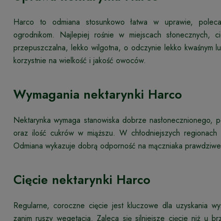
Harco to odmiana stosunkowo łatwa w uprawie, poleca
ogrodnikom. Najlepiej rośnie w miejscach słonecznych, c
przepuszczalna, lekko wilgotna, o odczynie lekko kwaśnym 
korzystnie na wielkość i jakość owoców.
Wymagania nektarynki Harco
Nektarynka wymaga stanowiska dobrze nasłonecznionego, p
oraz ilość cukrów w miąższu. W chłodniejszych regionac
Odmiana wykazuje dobrą odporność na mączniaka prawdziweg
Cięcie nektarynki Harco
Regularne, coroczne cięcie jest kluczowe dla uzyskania w
zanim ruszy wegetacja. Zaleca się silniejsze cięcie niż u 