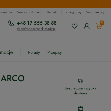
dpowiedzi
Zwroty i reklamacje
Kontakt
Zaloguj się
Zarejestruj się
+48 17 555 38 88
0
sklep@podkarpackiesady.pl
omocje
Porady
Przepisy
 HARCO
Bezpieczna i szybka
dostawa