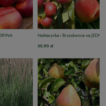
TERYNA
Nektarynka i Brzoskwinia na JEDNY
drzewie DUO
30,90 zł