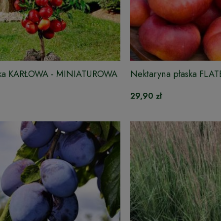
nka KARŁOWA - MINIATUROWA
Nektaryna płaska FLA
29,90 zł