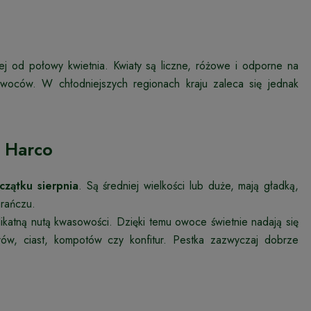
ej od połowy kwietnia. Kwiaty są liczne, różowe i odporne na
owoców. W chłodniejszych regionach kraju zaleca się jednak
 Harco
czątku sierpnia
. Są średniej wielkości lub duże, mają gładką,
arańczu.
elikatną nutą kwasowości. Dzięki temu owoce świetnie nadają się
ów, ciast, kompotów czy konfitur. Pestka zazwyczaj dobrze