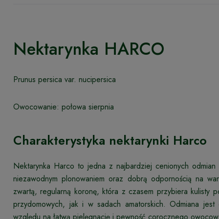
Nektarynka HARCO
Prunus persica var. nucipersica
Owocowanie: połowa sierpnia
Charakterystyka nektarynki Harco
Nektarynka Harco to jedna z najbardziej cenionych odmian
niezawodnym plonowaniem oraz dobrą odpornością na warun
zwartą, regularną koronę, która z czasem przybiera kulisty
przydomowych, jak i w sadach amatorskich. Odmiana jest
względu na łatwą pielęgnację i pewność corocznego owocow