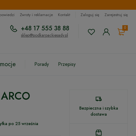
dpowiedzi
Zwroty i reklamacje
Kontakt
Zaloguj się
Zarejestruj się
+48 17 555 38 88
0
sklep@podkarpackiesady.pl
omocje
Porady
Przepisy
 HARCO
Bezpieczna i szybka
dostawa
yłka po 25 września