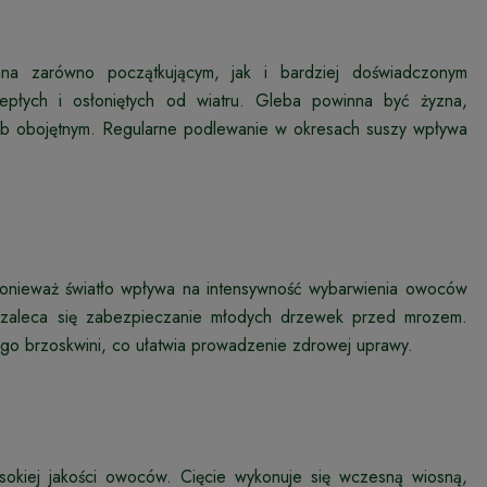
na zarówno początkującym, jak i bardziej doświadczonym
iepłych i osłoniętych od wiatru. Gleba powinna być żyzna,
lub obojętnym. Regularne podlewanie w okresach suszy wpływa
onieważ światło wpływa na intensywność wybarwienia owoców
h zaleca się zabezpieczanie młodych drzewek przed mrozem.
o brzoskwini, co ułatwia prowadzenie zdrowej uprawy.
ysokiej jakości owoców. Cięcie wykonuje się wczesną wiosną,