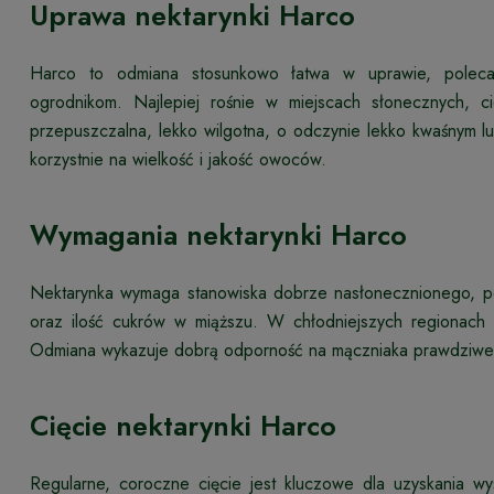
Uprawa nektarynki Harco
Harco to odmiana stosunkowo łatwa w uprawie, poleca
ogrodnikom. Najlepiej rośnie w miejscach słonecznych, c
przepuszczalna, lekko wilgotna, o odczynie lekko kwaśnym 
korzystnie na wielkość i jakość owoców.
Wymagania nektarynki Harco
Nektarynka wymaga stanowiska dobrze nasłonecznionego, p
oraz ilość cukrów w miąższu. W chłodniejszych regionac
Odmiana wykazuje dobrą odporność na mączniaka prawdziweg
Cięcie nektarynki Harco
Regularne, coroczne cięcie jest kluczowe dla uzyskania w