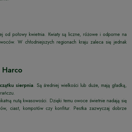
ej od połowy kwietnia. Kwiaty są liczne, różowe i odporne na
owoców. W chłodniejszych regionach kraju zaleca się jednak
 Harco
czątku sierpnia
. Są średniej wielkości lub duże, mają gładką,
arańczu.
elikatną nutą kwasowości. Dzięki temu owoce świetnie nadają się
ów, ciast, kompotów czy konfitur. Pestka zazwyczaj dobrze