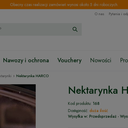
Obecny czas realizacji zamówień wynosi około 5 dni roboczych.
O nas
Pytania i o
Nawozy i ochrona
Vouchery
Nowości
Pr
›
ktarynki
Nektarynka HARCO
Nektarynka
Kod produktu:
168
Dostępność:
duża ilość
Wysyłka w:
Przedsprzedaż - Wys