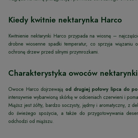
Kiedy kwitnie nektarynka Harco
Kwitnienie nektarynki Harco przypada na wiosnę – najczęści
drobne wiosenne spadki temperatur, co sprzyja wiązaniu 
ochronę drzew przed silnymi przymrozkami.
Charakterystyka owoców nektarynki
Owoce Harco dojrzewają
od drugiej połowy lipca do po
intensywnie wybarwioną skórkę w odcieniach czerwieni i pom
Miąższ jest żółty, bardzo soczysty, jędrny i aromatyczny, z d
do świeżego spożycia, a także do przygotowywania deser
odchodzi od miąższu.