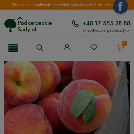
Obecny czas realizacji zamówień wynosi około 5 dni roboczych.
+48 17 555 38 88
sklep@podkarpackiesady.pl
0