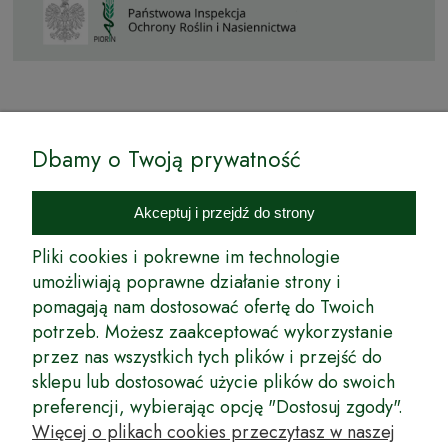
© by Podkarpackiesady.pl / Projekt i realizacja:
Dbamy o Twoją prywatność
Internetowy Sklep Ogrodniczy Podkarpackie Sady to inicjatywa
podkarpackich szkółkarzy, której zamierzeniem jest wprowadzenie na
Akceptuj i przejdź do strony
rynek wysokiej jakości drzewek owocowych, drzewek ozdobnych oraz
innych produktów pozwalających na uprawianie zarówno małych, jak
Pliki cookies i pokrewne im technologie
i dużych sadów oraz ogrodów.
umożliwiają poprawne działanie strony i
pomagają nam dostosować ofertę do Twoich
Wspólnie stworzyliśmy dla Państwa kompleksową ofertę - wspaniałe
produkty, dary ziemi ze szkółek drzewek ozdobnych i owocowych,
potrzeb. Możesz zaakceptować wykorzystanie
których tradycje sięgają roku 1953. Drzewka produkowane są
przez nas wszystkich tych plików i przejść do
z najwyższą starannością przez trzecie pokolenie plantatorów.
sklepu lub dostosować użycie plików do swoich
Długoletnie Doświadczenie sprawiło, że wszystkie drzewka cechuje
preferencji, wybierając opcję "Dostosuj zgody".
duża odporność na zmienne warunki atmosferyczne naszego klimatu
oraz niezwykły urodzaj. W ofercie naszego internetowego sklepu
Więcej o plikach cookies przeczytasz w naszej
ogrodniczego: drzewka owocowe, krzewy owocowe, drzewka