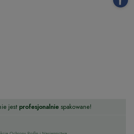
ie jest
profesjonalnie
spakowane!
cja Ochrony Roślin i Nasiennictwa