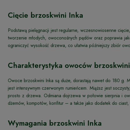
Cięcie brzoskwini Inka
Podstawą pielęgnacji jest regularne, wczesnowiosenne cięci
tworzenie młodych, owoconośnych pędów oraz poprawia jako
ograniczyć wysokość drzewa, co ułatwia późniejszy zbiór owo
Charakterystyka owoców brzoskwini
Owoce brzoskwini Inka są duże, dorastają nawet do 180 g. Ma
jest intensywnym czerwonym rumieńcem. Miąższ jest soczysty,
prosto z drzewa. Odmiana dojrzewa w połowie sierpnia i ow
dżemów, kompotów, konfitur – a także jako dodatek do ciast, 
Wymagania brzoskwini Inka