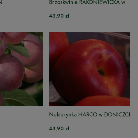
N
Brzoskwinia RAKONIEWICKA w
doniczce
43,90 zł
Nektarynka HARCO w DONICZCE
43,90 zł