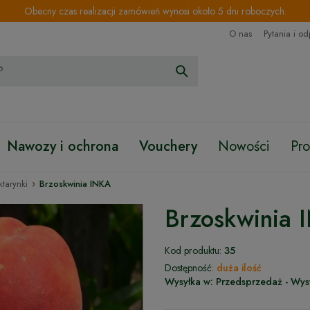
Obecny czas realizacji zamówień wynosi około 5 dni roboczych.
O nas
Pytania i o
Nawozy i ochrona
Vouchery
Nowości
Pr
›
ktarynki
Brzoskwinia INKA
Brzoskwinia 
Kod produktu:
35
Dostępność:
duża ilość
Wysyłka w:
Przedsprzedaż - Wys