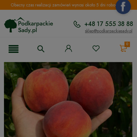
Obecny czas realizacji zamówień wynosi około 5 dni roboczych.
+48 17 555 38 88
sklep@podkarpackiesady.pl
0