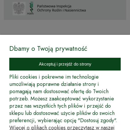
© by Podkarpackiesady.pl / Projekt i realizacja:
Dbamy o Twoją prywatność
Internetowy Sklep Ogrodniczy Podkarpackie Sady to inicjatywa
podkarpackich szkółkarzy, której zamierzeniem jest wprowadzenie na
Akceptuj i przejdź do strony
rynek wysokiej jakości drzewek owocowych, drzewek ozdobnych oraz
innych produktów pozwalających na uprawianie zarówno małych, jak
Pliki cookies i pokrewne im technologie
i dużych sadów oraz ogrodów.
umożliwiają poprawne działanie strony i
pomagają nam dostosować ofertę do Twoich
Wspólnie stworzyliśmy dla Państwa kompleksową ofertę - wspaniałe
produkty, dary ziemi ze szkółek drzewek ozdobnych i owocowych,
potrzeb. Możesz zaakceptować wykorzystanie
których tradycje sięgają roku 1953. Drzewka produkowane są
przez nas wszystkich tych plików i przejść do
z najwyższą starannością przez trzecie pokolenie plantatorów.
sklepu lub dostosować użycie plików do swoich
Długoletnie Doświadczenie sprawiło, że wszystkie drzewka cechuje
preferencji, wybierając opcję "Dostosuj zgody".
duża odporność na zmienne warunki atmosferyczne naszego klimatu
oraz niezwykły urodzaj. W ofercie naszego internetowego sklepu
Więcej o plikach cookies przeczytasz w naszej