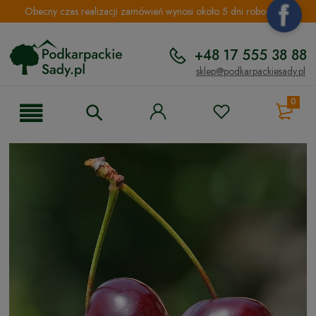
Obecny czas realizacji zamówień wynosi około 5 dni roboczych.
+48 17 555 38 88
sklep@podkarpackiesady.pl
0