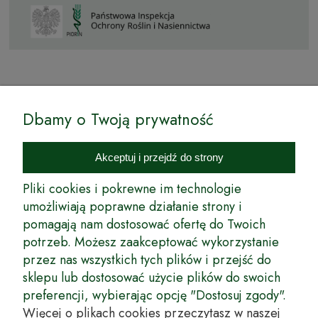
© by Podkarpackiesady.pl / Projekt i realizacja:
Dbamy o Twoją prywatność
Internetowy Sklep Ogrodniczy Podkarpackie Sady to inicjatywa
podkarpackich szkółkarzy, której zamierzeniem jest wprowadzenie na
Akceptuj i przejdź do strony
rynek wysokiej jakości drzewek owocowych, drzewek ozdobnych oraz
innych produktów pozwalających na uprawianie zarówno małych, jak
Pliki cookies i pokrewne im technologie
i dużych sadów oraz ogrodów.
umożliwiają poprawne działanie strony i
pomagają nam dostosować ofertę do Twoich
Wspólnie stworzyliśmy dla Państwa kompleksową ofertę - wspaniałe
produkty, dary ziemi ze szkółek drzewek ozdobnych i owocowych,
potrzeb. Możesz zaakceptować wykorzystanie
których tradycje sięgają roku 1953. Drzewka produkowane są
przez nas wszystkich tych plików i przejść do
z najwyższą starannością przez trzecie pokolenie plantatorów.
sklepu lub dostosować użycie plików do swoich
Długoletnie Doświadczenie sprawiło, że wszystkie drzewka cechuje
preferencji, wybierając opcję "Dostosuj zgody".
duża odporność na zmienne warunki atmosferyczne naszego klimatu
oraz niezwykły urodzaj. W ofercie naszego internetowego sklepu
Więcej o plikach cookies przeczytasz w naszej