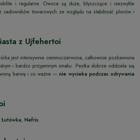
bfite i regularne. Owoce są duże, błyszczące i niezwykle
zez sadowników towarowych ze względu na stabilność plonów i
asta z Ujfehertoi
kórka jest intensywnie ciemnoczerwona, całkowicie pozbawiona
aśnym i bardzo przyjemnym smaku. Pestka dobrze oddziela się
zerwoną barwę i co ważne —
nie wycieka podczas odrywania
oi
,
Łutówka
,
Nefris
.