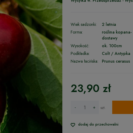
Wysyłka w:
Przedsprzedaż - Wys
Wiek sadzonki:
2 letnia
Forma:
roślina kopana-
dostawy
Wysokość:
ok. 100cm
Podkładka:
Colt / Antypka
Nazwa łacińska:
Prunus cerasus
23,90 zł
-
+
szt.
dodaj do przechowalni