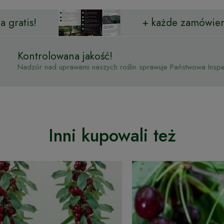
 gratis!
+ każde zamówien
Kontrolowana jakość!
Nadzór nad uprawami naszych roślin sprawuje Państwowa Inspek
Inni kupowali też