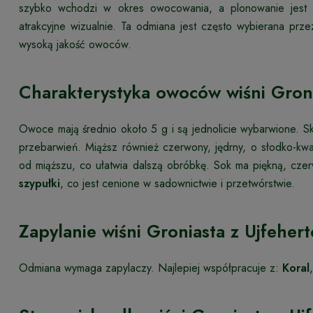
szybko wchodzi w okres owocowania, a plonowanie jest o
atrakcyjne wizualnie. Ta odmiana jest często wybierana pr
wysoką jakość owoców.
Charakterystyka owoców wiśni Groni
Owoce mają średnio około 5 g i są jednolicie wybarwione. S
przebarwień. Miąższ również czerwony, jędrny, o słodko-kw
od miąższu, co ułatwia dalszą obróbkę. Sok ma piękną, c
szypułki
, co jest cenione w sadownictwie i przetwórstwie.
Zapylanie wiśni Groniasta z Ujfehert
Odmiana wymaga zapylaczy. Najlepiej współpracuje z:
Koral