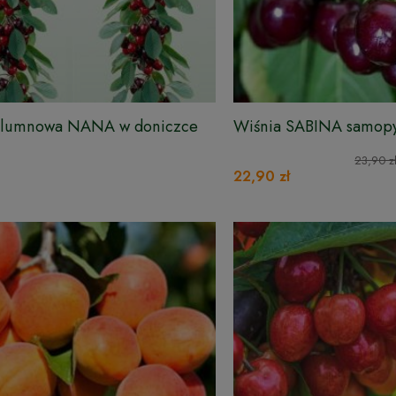
olumnowa NANA w doniczce
Wiśnia SABINA samop
23,90 z
22,90 zł