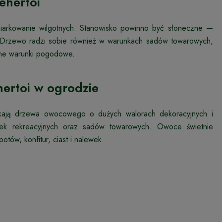
ehertoi
umiarkowanie wilgotnych. Stanowisko powinno być słoneczne —
. Drzewo radzi sobie również w warunkach sadów towarowych,
enne warunki pogodowe.
hertoi w ogrodzie
ukają drzewa owocowego o dużych walorach dekoracyjnych i
łek rekreacyjnych oraz sadów towarowych. Owoce świetnie
tów, konfitur, ciast i nalewek.