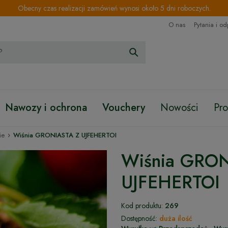
Obecny czas realizacji zamówień wynosi około 5 dni roboczych.
O nas
Pytania i o
Nawozy i ochrona
Vouchery
Nowości
Pr
›
ie
Wiśnia GRONIASTA Z UJFEHERTOI
Wiśnia GRO
UJFEHERTOI
Kod produktu:
269
Dostępność:
duża ilość