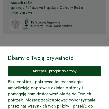
naszych roślin
sprawuje Państwowa Inspekcja Ochrony Roślin
i Nasiennictwa
© by Podkarpackiesady.pl / Projekt i realizacja:
Dbamy o Twoją prywatność
Internetowy Sklep Ogrodniczy Podkarpackie Sady to inicjatywa
podkarpackich szkółkarzy, której zamierzeniem jest wprowadzenie na
Akceptuj i przejdź do strony
rynek wysokiej jakości drzewek owocowych, drzewek ozdobnych oraz
innych produktów pozwalających na uprawianie zarówno małych, jak
Pliki cookies i pokrewne im technologie
i dużych sadów oraz ogrodów.
umożliwiają poprawne działanie strony i
pomagają nam dostosować ofertę do Twoich
Wspólnie stworzyliśmy dla Państwa kompleksową ofertę - wspaniałe
produkty, dary ziemi ze szkółek drzewek ozdobnych i owocowych,
potrzeb. Możesz zaakceptować wykorzystanie
których tradycje sięgają roku 1953. Drzewka produkowane są
przez nas wszystkich tych plików i przejść do
z najwyższą starannością przez trzecie pokolenie plantatorów.