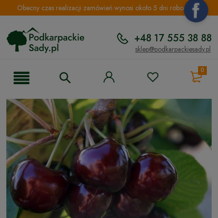
Obecny czas realizacji zamówień wynosi około 5 dni roboczych.
+48 17 555 38 88
sklep@podkarpackiesady.pl
0