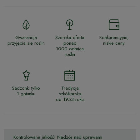
Gwarancja
Szeroka oferta
Konkurencyjne,
przyjęcia się roślin
ponad
niskie ceny
1000 odmian
roślin
Sadzonki tylko
Tradycja
1 gatunku
szkółkarska
od 1953 roku
Kontrolowana jakość! Nadzór nad uprawami