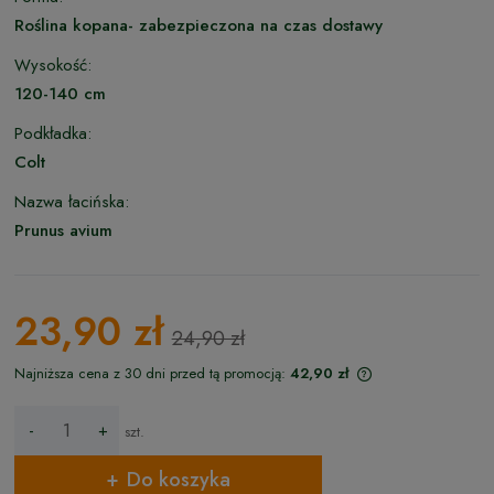
Roślina kopana- zabezpieczona na czas dostawy
Wysokość:
120-140 cm
Podkładka:
Colt
Nazwa łacińska:
Prunus avium
23,90 zł
24,90 zł
Najniższa cena z 30 dni przed tą promocją:
42,90 zł
Jeżeli produkt jes
niż 30 dni, wyświet
-
+
szt.
cena od momentu,
pojawił się w sprz
Do koszyka