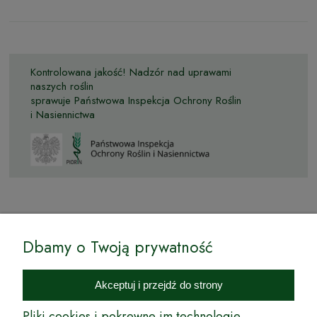
Kontrolowana jakość! Nadzór nad uprawami
naszych roślin
sprawuje Państwowa Inspekcja Ochrony Roślin
i Nasiennictwa
© by Podkarpackiesady.pl / Projekt i realizacja:
Dbamy o Twoją prywatność
Internetowy Sklep Ogrodniczy Podkarpackie Sady to inicjatywa
podkarpackich szkółkarzy, której zamierzeniem jest wprowadzenie na
Akceptuj i przejdź do strony
rynek wysokiej jakości drzewek owocowych, drzewek ozdobnych oraz
innych produktów pozwalających na uprawianie zarówno małych, jak
Pliki cookies i pokrewne im technologie