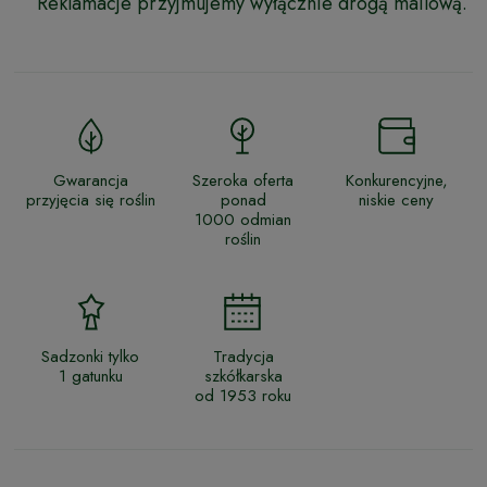
Reklamacje przyjmujemy wyłącznie drogą mailową.
Gwarancja
Szeroka oferta
Konkurencyjne,
przyjęcia się roślin
ponad
niskie ceny
1000 odmian
roślin
Sadzonki tylko
Tradycja
1 gatunku
szkółkarska
od 1953 roku