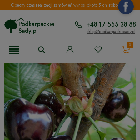
Obecny czas realizacji zamówień wynosi około 5 dni roboczych.
+48 17 555 38 88
sklep@podkarpackiesady.pl
0