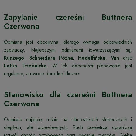
Zapylanie czereśni Buttnera
Czerwona
Odmiana jest obcopylna, dlatego wymaga odpowiednich
zapylaczy. Najlepszymi odmianami towarzyszącymi są:
Kunzego
,
Schneidera Późna
,
Hedelfińska
,
Van
oraz
Lotka Trzebnicka
. W ich obecności plonowanie jest
regularne, a owoce dorodne i liczne.
Stanowisko dla czereśni Buttnera
Czerwona
Odmiana najlepiej rośnie na stanowiskach słonecznych i
ciepłych, ale przewiewnych. Ruch powietrza ogranicza
rozwój chorób grzybowych oraz pękanie owoców. Gleba