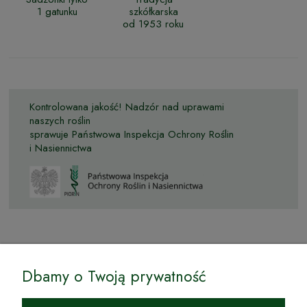
1 gatunku
szkółkarska
od 1953 roku
Kontrolowana jakość! Nadzór nad uprawami
naszych roślin
sprawuje Państwowa Inspekcja Ochrony Roślin
i Nasiennictwa
© by Podkarpackiesady.pl / Projekt i realizacja:
Dbamy o Twoją prywatność
Internetowy Sklep Ogrodniczy Podkarpackie Sady to inicjatywa