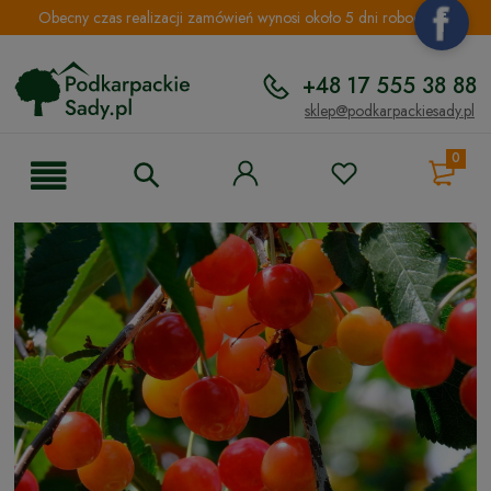
Obecny czas realizacji zamówień wynosi około 5 dni roboczych.
+48 17 555 38 88
sklep@podkarpackiesady.pl
0