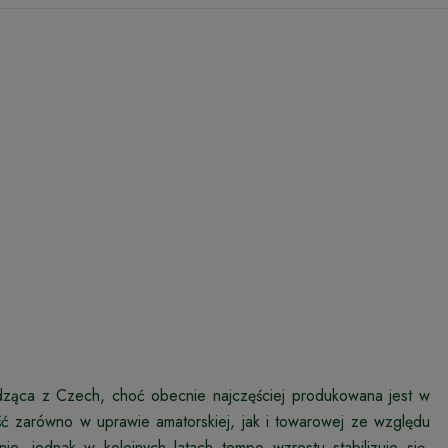
dząca z Czech, choć obecnie najczęściej produkowana jest w
ć zarówno w uprawie amatorskiej, jak i towarowej ze względu
ie, jednak w kolejnych latach tempo wzrostu stabilizuje się.