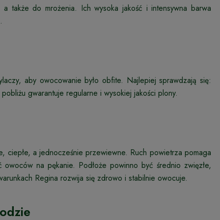
 a także do mrożenia. Ich wysoka jakość i intensywna barwa
.
aczy, aby owocowanie było obfite. Najlepiej sprawdzają się:
obliżu gwarantuje regularne i wysokiej jakości plony.
e, ciepłe, a jednocześnie przewiewne. Ruch powietrza pomaga
ść owoców na pękanie. Podłoże powinno być średnio zwięzłe,
arunkach Regina rozwija się zdrowo i stabilnie owocuje.
rodzie