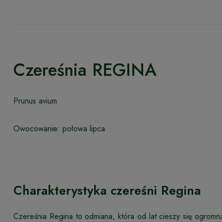
Czereśnia REGINA
Prunus avium
Owocowanie: połowa lipca
Charakterystyka czereśni Regina
Czereśnia Regina to odmiana, która od lat cieszy się ogromną