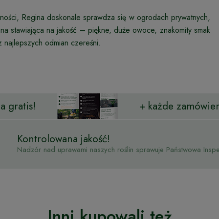
orności, Regina doskonale sprawdza się w ogrodach prywatnych,
na stawiająca na jakość – piękne, duże owoce, znakomity smak
z najlepszych odmian czereśni.
 gratis!
+ każde zamówien
Kontrolowana jakość!
Nadzór nad uprawami naszych roślin sprawuje Państwowa Inspek
Inni kupowali też