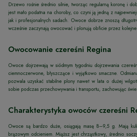
Drzewo rośnie średnio silnie, tworząc regularną koronę i d
jest mało podatna na choroby, co czyni ją jedną z najpew
jak i profesjonalnych sadach. Owoce dobrze znoszą długotr
wcześnie zaczynają owocować i plonują obficie przez kolejne 
Owocowanie czereśni Regina
Owoce dojrzewają w siódmym tygodniu dojrzewania czereśni
ciemnoczerwone, błyszczące i wyjątkowo smaczne. Odmian
pozwala uzyskać stabilne plony nawet w lata o dużej wilgo
sobie podczas przechowywania i transportu, zachowując świe
Charakterystyka owoców czereśni R
Owoce są bardzo duże, osiągają masę 8–9,5 g. Mają kulis
brązowym odcieniem. Miąższ jest chrząstkowy, średnio socz