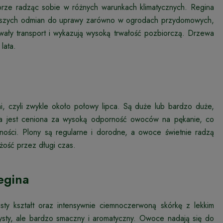
obrze radząc sobie w różnych warunkach klimatycznych. Regina
niejszych odmian do uprawy zarówno w ogrodach przydomowych,
wały transport i wykazują wysoką trwałość pozbiorczą. Drzewa
lata.
, czyli zwykle około połowy lipca. Są duże lub bardzo duże,
a jest ceniona za wysoką odporność owoców na pękanie, co
tności. Plony są regularne i dorodne, a owoce świetnie radzą
żość przez długi czas.
egina
ty kształt oraz intensywnie ciemnoczerwoną skórkę z lekkim
ysty, ale bardzo smaczny i aromatyczny. Owoce nadają się do