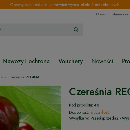
Obecny czas realizacji zamówień wynosi około 5 dni roboczych.
O nas
Pytania i o
Nawozy i ochrona
Vouchery
Nowości
Pr
›
ie
Czereśnia REGINA
Czereśnia R
Kod produktu:
46
Dostępność:
duża ilość
Wysyłka w:
Przedsprzedaż - Wys