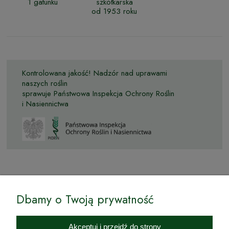
1 gatunku
szkółkarska
od 1953 roku
Kontrolowana jakość! Nadzór nad uprawami
naszych roślin
sprawuje Państwowa Inspekcja Ochrony Roślin
i Nasiennictwa
© by Podkarpackiesady.pl / Projekt i realizacja:
Dbamy o Twoją prywatność
Internetowy Sklep Ogrodniczy Podkarpackie Sady to inicjatywa
podkarpackich szkółkarzy, której zamierzeniem jest wprowadzenie na
Akceptuj i przejdź do strony