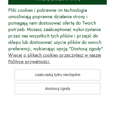
rynek wysokiej jakości drzewek owocowych, drzewek ozdobnych oraz
innych produktów pozwalających na uprawianie zarówno małych, jak
Pliki cookies i pokrewne im technologie
i dużych sadów oraz ogrodów.
umożliwiają poprawne działanie strony i
pomagają nam dostosować ofertę do Twoich
Wspólnie stworzyliśmy dla Państwa kompleksową ofertę - wspaniałe
produkty, dary ziemi ze szkółek drzewek ozdobnych i owocowych,
potrzeb. Możesz zaakceptować wykorzystanie
których tradycje sięgają roku 1953. Drzewka produkowane są
przez nas wszystkich tych plików i przejść do
z najwyższą starannością przez trzecie pokolenie plantatorów.
sklepu lub dostosować użycie plików do swoich
Długoletnie Doświadczenie sprawiło, że wszystkie drzewka cechuje
preferencji, wybierając opcję "Dostosuj zgody".
duża odporność na zmienne warunki atmosferyczne naszego klimatu
oraz niezwykły urodzaj. W ofercie naszego internetowego sklepu
Więcej o plikach cookies przeczytasz w naszej
ogrodniczego: drzewka owocowe, krzewy owocowe, drzewka
Polityce prywatności.
ozdobne, odmiany jabłoni, sadzonki drzew owocowych, borówka
amerykańska, róże wielkokwiatowe, odmiany czereśni, odmiany śliwek
i inne.
zaakceptuj tylko niezbędne
Nasze motto brzmi: Z myślą o Twoim ogrodzie... Przekonaj się o tym
kupując drzewka w naszym sklepie!
dostosuj zgody
pokaż pełną wersję strony