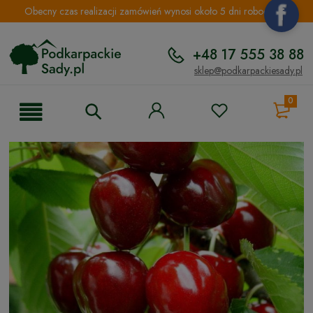
Obecny czas realizacji zamówień wynosi około 5 dni roboczych.
+48 17 555 38 88
sklep@podkarpackiesady.pl
0