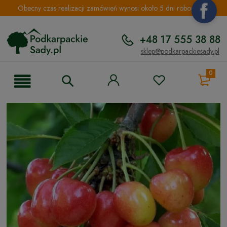
Obecny czas realizacji zamówień wynosi około 5 dni roboczych.
+48 17 555 38 88
sklep@podkarpackiesady.pl
0