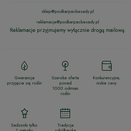
sklep@podkarpackiesady.pl
reklamacje@podkarpackiesady.pl
Reklamacje przyjmujemy wyłącznie drogą mailową.
Gwarancja
Szeroka oferta
Konkurencyjne,
przyjęcia się roślin
ponad
niskie ceny
1000 odmian
roślin
Sadzonki tylko
Tradycja
1 gatunku
szkółkarska