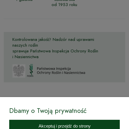
od 1953 roku
Kontrolowana jakość! Nadzór nad uprawami
naszych roślin
sprawuje Państwowa Inspekcja Ochrony Roślin
i Nasiennictwa
© by Podkarpackiesady.pl / Projekt i realizacja:
Dbamy o Twoją prywatność
Internetowy Sklep Ogrodniczy Podkarpackie Sady to inicjatywa
podkarpackich szkółkarzy, której zamierzeniem jest wprowadzenie na
Akceptuj i przejdź do strony