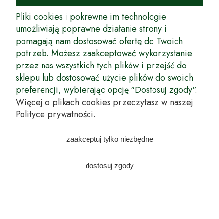
rynek wysokiej jakości drzewek owocowych, drzewek ozdobnych oraz
innych produktów pozwalających na uprawianie zarówno małych, jak
Pliki cookies i pokrewne im technologie
i dużych sadów oraz ogrodów.
umożliwiają poprawne działanie strony i
pomagają nam dostosować ofertę do Twoich
Wspólnie stworzyliśmy dla Państwa kompleksową ofertę - wspaniałe
produkty, dary ziemi ze szkółek drzewek ozdobnych i owocowych,
potrzeb. Możesz zaakceptować wykorzystanie
których tradycje sięgają roku 1953. Drzewka produkowane są
przez nas wszystkich tych plików i przejść do
z najwyższą starannością przez trzecie pokolenie plantatorów.
sklepu lub dostosować użycie plików do swoich
Długoletnie Doświadczenie sprawiło, że wszystkie drzewka cechuje
preferencji, wybierając opcję "Dostosuj zgody".
duża odporność na zmienne warunki atmosferyczne naszego klimatu
oraz niezwykły urodzaj. W ofercie naszego internetowego sklepu
Więcej o plikach cookies przeczytasz w naszej
ogrodniczego: drzewka owocowe, krzewy owocowe, drzewka
Polityce prywatności.
ozdobne, odmiany jabłoni, sadzonki drzew owocowych, borówka
amerykańska, róże wielkokwiatowe, odmiany czereśni, odmiany śliwek
i inne.
zaakceptuj tylko niezbędne
Nasze motto brzmi: Z myślą o Twoim ogrodzie... Przekonaj się o tym
dostosuj zgody
kupując drzewka w naszym sklepie!
pokaż pełną wersję strony
Sklep internetowy Shoper Premium