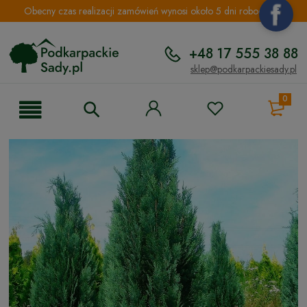
Obecny czas realizacji zamówień wynosi około 5 dni roboczych.
+48 17 555 38 88
sklep@podkarpackiesady.pl
0