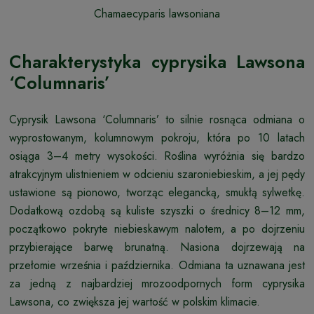
Chamaecyparis lawsoniana
Charakterystyka cyprysika Lawsona
‘Columnaris’
Cyprysik Lawsona ‘Columnaris’ to silnie rosnąca odmiana o
wyprostowanym, kolumnowym pokroju, która po 10 latach
osiąga 3–4 metry wysokości. Roślina wyróżnia się bardzo
atrakcyjnym ulistnieniem w odcieniu szaroniebieskim, a jej pędy
ustawione są pionowo, tworząc elegancką, smukłą sylwetkę.
Dodatkową ozdobą są kuliste szyszki o średnicy 8–12 mm,
początkowo pokryte niebieskawym nalotem, a po dojrzeniu
przybierające barwę brunatną. Nasiona dojrzewają na
przełomie września i października. Odmiana ta uznawana jest
za jedną z najbardziej mrozoodpornych form cyprysika
Lawsona, co zwiększa jej wartość w polskim klimacie.