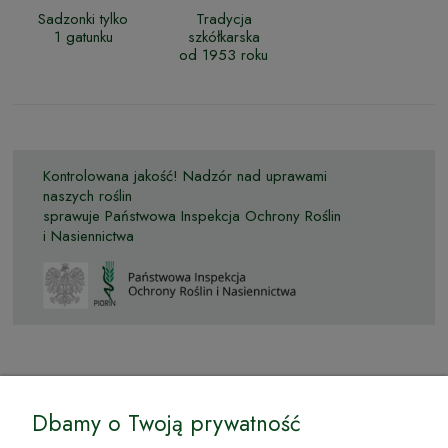
Sadzonki tylko
Tradycja
1 gatunku
szkółkarska
od 1953 roku
Kontrolowana jakość! Nadzór nad uprawami
naszych roślin
sprawuje Państwowa Inspekcja Ochrony Roślin
i Nasiennictwa
© by Podkarpackiesady.pl / Projekt i realizacja:
Dbamy o Twoją prywatność