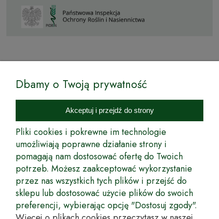
© by Podkarpackiesady.pl / Projekt i realizacja:
Dbamy o Twoją prywatność
Internetowy Sklep Ogrodniczy Podkarpackie Sady to inicjatywa
podkarpackich szkółkarzy, której zamierzeniem jest wprowadzenie na
Akceptuj i przejdź do strony
rynek wysokiej jakości drzewek owocowych, drzewek ozdobnych oraz
innych produktów pozwalających na uprawianie zarówno małych, jak
Pliki cookies i pokrewne im technologie
i dużych sadów oraz ogrodów.
umożliwiają poprawne działanie strony i
pomagają nam dostosować ofertę do Twoich
Wspólnie stworzyliśmy dla Państwa kompleksową ofertę - wspaniałe
produkty, dary ziemi ze szkółek drzewek ozdobnych i owocowych,
potrzeb. Możesz zaakceptować wykorzystanie
których tradycje sięgają roku 1953. Drzewka produkowane są
przez nas wszystkich tych plików i przejść do
z najwyższą starannością przez trzecie pokolenie plantatorów.
sklepu lub dostosować użycie plików do swoich
Długoletnie Doświadczenie sprawiło, że wszystkie drzewka cechuje
preferencji, wybierając opcję "Dostosuj zgody".
duża odporność na zmienne warunki atmosferyczne naszego klimatu
oraz niezwykły urodzaj. W ofercie naszego internetowego sklepu
Więcej o plikach cookies przeczytasz w naszej