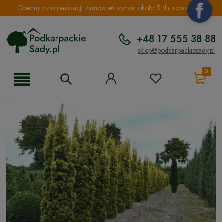
Obecny czas realizacji zamówień wynosi około 5 dni roboczych.
+48 17 555 38 88
sklep@podkarpackiesady.pl
0