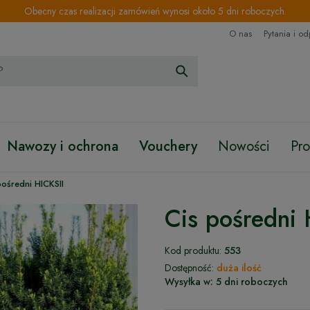
Obecny czas realizacji zamówień wynosi około 5 dni roboczych.
O nas
Pytania i o
Nawozy i ochrona
Vouchery
Nowości
Pr
pośredni HICKSII
Cis pośredni
Kod produktu:
553
Dostępność:
duża ilość
Wysyłka w:
5 dni roboczych