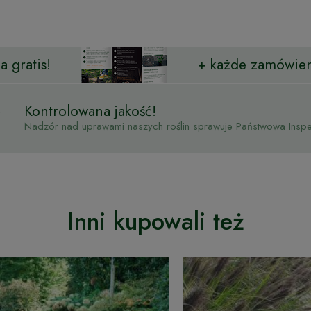
 gratis!
+ każde zamówien
Kontrolowana jakość!
Nadzór nad uprawami naszych roślin sprawuje Państwowa Inspek
Inni kupowali też