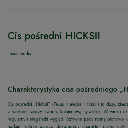
Cis pośredni HICKSII
Taxus media
Charakterystyka cisa pośredniego „H
Cis pośredni „Hicksii” (Taxus × media ‘Hicksii’) to duży, zim
z wiekiem tworzy zwartą, kolumnową sylwetkę. W wieku ok
regularny i elegancki wygląd. Sztywne pędy rosną pionowo ku
nadaje roślinie bardzo dekoracyjny charakter przez ca