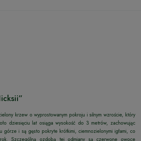
icksii”
ozielony krzew o wyprostowanym pokroju i silnym wzroście, który
oło dziesięciu lat osiąga wysokość do 3 metrów, zachowując
 górze i są gęsto pokryte krótkimi, ciemnozielonymi igłami, co
ły rok. Szczególną ozdobą tej odmiany są czerwone owoce