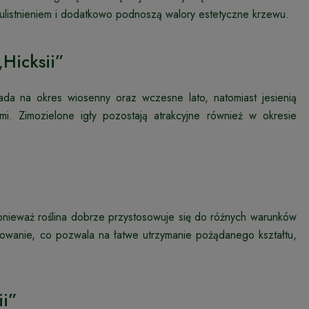
m ulistnieniem i dodatkowo podnoszą walory estetyczne krzewu.
„Hicksii”
pada na okres wiosenny oraz wczesne lato, natomiast jesienią
i. Zimozielone igły pozostają atrakcyjne również w okresie
ponieważ roślina dobrze przystosowuje się do różnych warunków
mowanie, co pozwala na łatwe utrzymanie pożądanego kształtu,
ii”