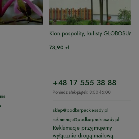
Klon pospolity, kulisty GLOBOSUM
73,90 zł
o
+48 17 555 38 88
Poniedziałek-piątek: 8:00-16:00
nia
a
sklep@podkarpackiesady.pl
reklamacje@podkarpackiesady.pl
Reklamacje przyjmujemy
wyłącznie drogą mailową.