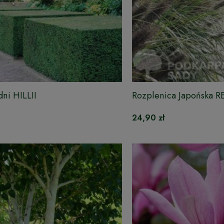
dni HILLII
Rozplenica Japońska 
24,90 zł