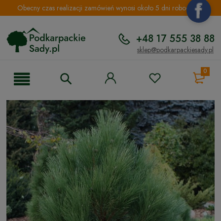
Obecny czas realizacji zamówień wynosi około 5 dni roboczych.
+48 17 555 38 88
sklep@podkarpackiesady.pl
0