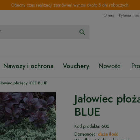
Obecny czas realizacji zamówień wynosi około 5 dni roboczych.
O nas
Pytania i o
Nawozy i ochrona
Vouchery
Nowości
Pr
ałowiec płożący ICEE BLUE
Jałowiec płoż
BLUE
Kod produktu:
605
Dostępność:
duża ilość