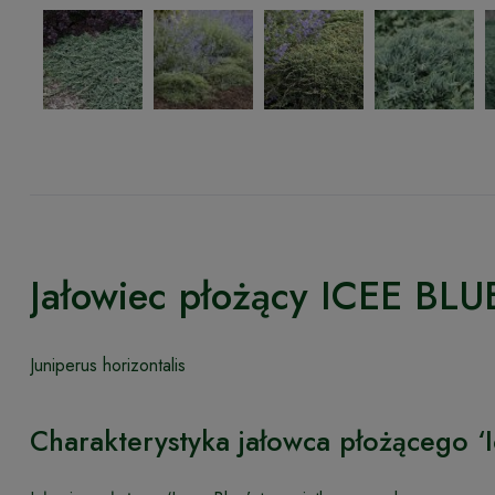
Jałowiec płożący ICEE BLU
Juniperus horizontalis
Charakterystyka jałowca płożącego ‘I