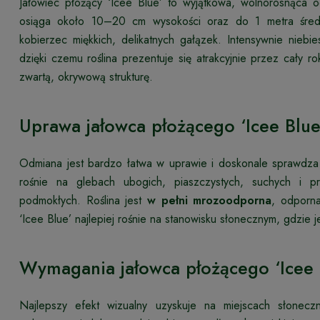
Jałowiec płożący ‘Icee Blue’ to wyjątkowa, wolnorosnąca o
osiąga około 10–20 cm wysokości oraz do 1 metra średni
kobierzec miękkich, delikatnych gałązek. Intensywnie niebie
dzięki czemu roślina prezentuje się atrakcyjnie przez cały rok
zwartą, okrywową strukturę.
Uprawa jałowca płożącego ‘Icee Blue
Odmiana jest bardzo łatwa w uprawie i doskonale sprawdza
rośnie na glebach ubogich, piaszczystych, suchych i pr
podmokłych. Roślina jest
w pełni mrozoodporna
, odporna
‘Icee Blue’ najlepiej rośnie na stanowisku słonecznym, gdzie j
Wymagania jałowca płożącego ‘Icee 
Najlepszy efekt wizualny uzyskuje na miejscach słonecz