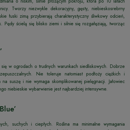
dmiana o niskim, silnie płożącym pokroju, która po 10 latach
cy. Tworzy niezwykle dekoracyjny, gęsty, niebieskosrebrny
skie łuski zimą przybierają charakterystyczny śliwkowy odcień,
. Pędy ścielą się blisko ziemi i silnie się rozgałęziają, tworząc
’
 się w ogrodach o trudnych warunkach siedliskowych. Dobrze
zepuszczalnych. Nie toleruje natomiast podłoży ciężkich i
 na suszę i nie wymaga skomplikowanej pielęgnacji. Jałowiec
ego niebieskie wybarwienie jest najbardziej intensywne.
Blue’
nych, suchych i ciepłych. Roślina ma minimalne wymagania