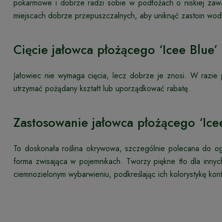
pokarmowe i dobrze radzi sobie w podłożach o niskiej zawa
miejscach dobrze przepuszczalnych, aby uniknąć zastoin wody, 
Cięcie jałowca płożącego ‘Icee Blue’
Jałowiec nie wymaga cięcia, lecz dobrze je znosi. W razie 
utrzymać pożądany kształt lub uporządkować rabatę.
Zastosowanie jałowca płożącego ‘Ice
To doskonała roślina okrywowa, szczególnie polecana do o
forma zwisająca w pojemnikach. Tworzy piękne tło dla innych
ciemnozielonym wybarwieniu, podkreślając ich kolorystykę kon