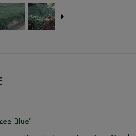
E
cee Blue’