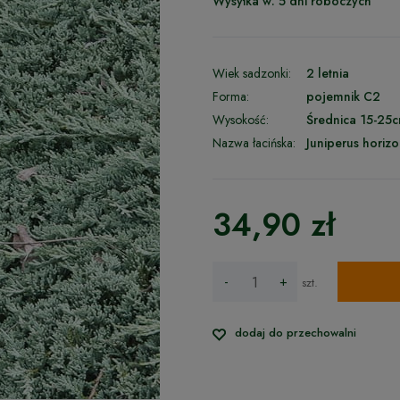
Wysyłka w:
5 dni roboczych
Wiek sadzonki:
2 letnia
Forma:
pojemnik C2
Wysokość:
Średnica 15-25
Nazwa łacińska:
Juniperus horizo
34,90 zł
-
+
szt.
dodaj do przechowalni