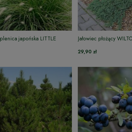
plenica japońska LITTLE
Jałowiec płożący WILT
29,90 zł