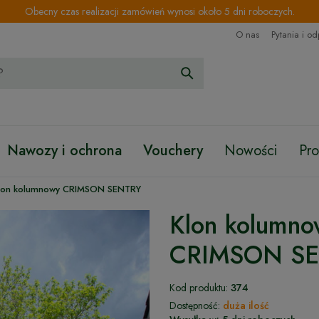
Obecny czas realizacji zamówień wynosi około 5 dni roboczych.
O nas
Pytania i o
Nawozy i ochrona
Vouchery
Nowości
Pr
lon kolumnowy CRIMSON SENTRY
Klon kolumno
CRIMSON S
Kod produktu:
374
Dostępność:
duża ilość