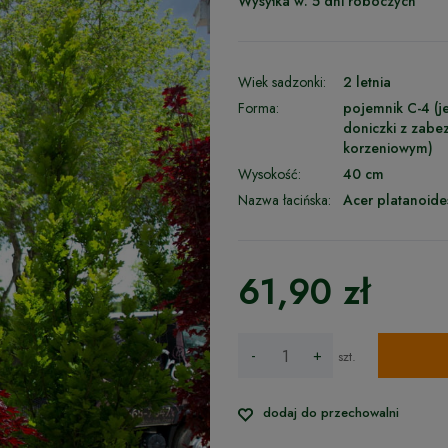
Wysyłka w:
5 dni roboczych
Wiek sadzonki:
2 letnia
Forma:
pojemnik C-4 (je
doniczki z zab
korzeniowym)
Wysokość:
40 cm
Nazwa łacińska:
Acer platanoide
61,90 zł
-
+
szt.
dodaj do przechowalni