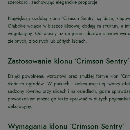
szerokości, zachowując eleganckie proporcje.
Największą ozdobą klonu ‘Crimson Sentry’ są duże, klapowa
Głębokie wcięcia w blaszce liściowej dodają im struktury, a 
wegetacyjny. Od wiosny aż do jesieni drzewo stanowi wyraz
zielonych, złocistych lub żółtych liściach.
Zastosowanie klonu ‘Crimson Sentry’
Dzięki powolnemu wzrostowi oraz smukłej formie klon ‘Crim
średnich ogrodów. W parkach i zieleni miejskiej tworzy e
sadzony również przy ulicach i na osiedlach, gdzie sprawd
powodzeniem można go także uprawiać w dużych pojemnikach
dekoracyjny.
Wymagania klonu ‘Crimson Sentry’