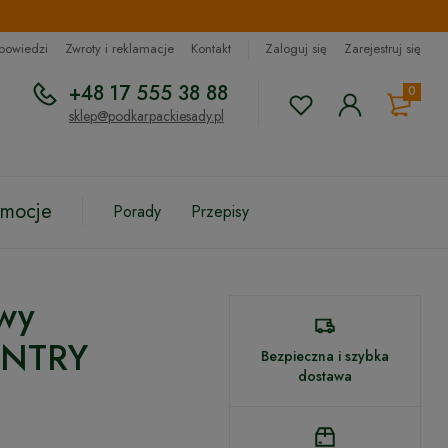
dpowiedzi
Zwroty i reklamacje
Kontakt
Zaloguj się
Zarejestruj się
+48 17 555 38 88
0
sklep@podkarpackiesady.pl
omocje
Porady
Przepisy
wy
ENTRY
Bezpieczna i szybka
dostawa