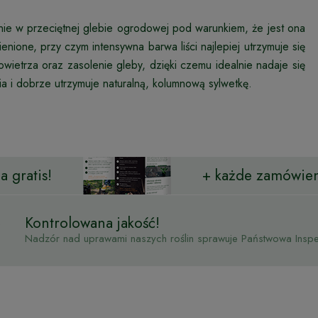
śnie w przeciętnej glebie ogrodowej pod warunkiem, że jest ona
nione, przy czym intensywna barwa liści najlepiej utrzymuje się
wietrza oraz zasolenie gleby, dzięki czemu idealnie nadaje się
 i dobrze utrzymuje naturalną, kolumnową sylwetkę.
 gratis!
+ każde zamówien
Kontrolowana jakość!
Nadzór nad uprawami naszych roślin sprawuje Państwowa Inspek