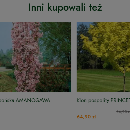
Inni kupowali też
japońska AMANOGAWA
Klon pospolity PRINC
160-170 cm
66,90 z
64,90 zł