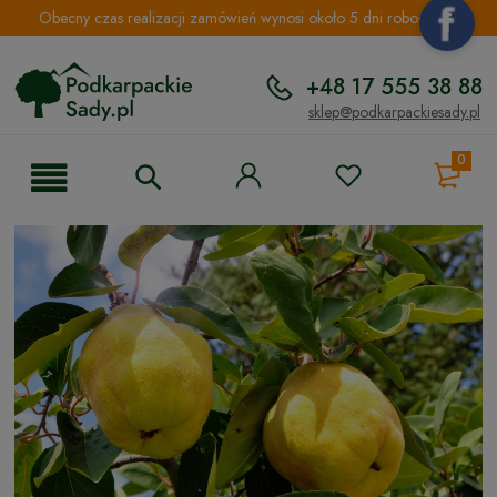
Obecny czas realizacji zamówień wynosi około 5 dni roboczych.
+48 17 555 38 88
sklep@podkarpackiesady.pl
0