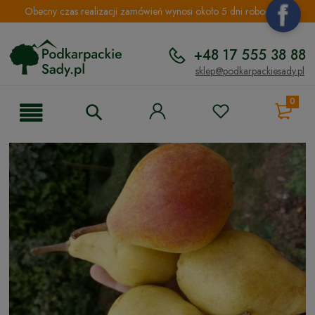
Obecny czas realizacji zamówień wynosi około 5 dni roboczych.
+48 17 555 38 88
sklep@podkarpackiesady.pl
0