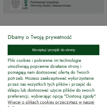
© by Podkarpackiesady.pl / Projekt i realizacja:
Dbamy o Twoją prywatność
Internetowy Sklep Ogrodniczy Podkarpackie Sady to inicjatywa
podkarpackich szkółkarzy, której zamierzeniem jest wprowadzenie na
Akceptuj i przejdź do strony
rynek wysokiej jakości drzewek owocowych, drzewek ozdobnych oraz
innych produktów pozwalających na uprawianie zarówno małych, jak
Pliki cookies i pokrewne im technologie
i dużych sadów oraz ogrodów.
umożliwiają poprawne działanie strony i
pomagają nam dostosować ofertę do Twoich
Wspólnie stworzyliśmy dla Państwa kompleksową ofertę - wspaniałe
produkty, dary ziemi ze szkółek drzewek ozdobnych i owocowych,
potrzeb. Możesz zaakceptować wykorzystanie
których tradycje sięgają roku 1953. Drzewka produkowane są
przez nas wszystkich tych plików i przejść do
z najwyższą starannością przez trzecie pokolenie plantatorów.
sklepu lub dostosować użycie plików do swoich
Długoletnie Doświadczenie sprawiło, że wszystkie drzewka cechuje
preferencji, wybierając opcję "Dostosuj zgody".
duża odporność na zmienne warunki atmosferyczne naszego klimatu
oraz niezwykły urodzaj. W ofercie naszego internetowego sklepu
Więcej o plikach cookies przeczytasz w naszej
ogrodniczego: drzewka owocowe, krzewy owocowe, drzewka