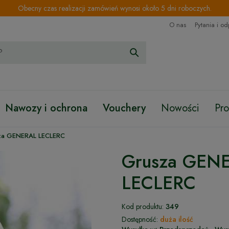
Obecny czas realizacji zamówień wynosi około 5 dni roboczych.
O nas
Pytania i o
Nawozy i ochrona
Vouchery
Nowości
Pr
za GENERAL LECLERC
Grusza GEN
LECLERC
Kod produktu:
349
Dostępność:
duża ilość