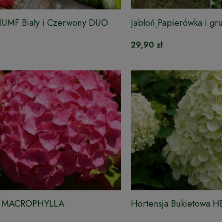
IUMF Biały i Czerwony DUO
Jabłoń Papierówka i gr
drzewko DUO
29,90 zł
ja MACROPHYLLA
Hortensja Bukietowa 