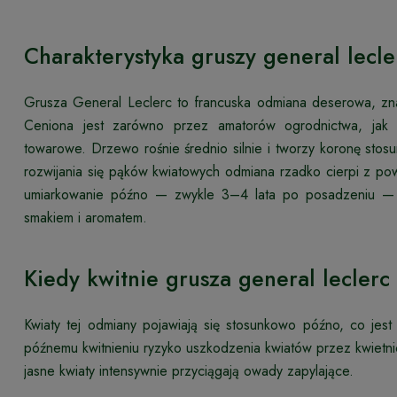
Charakterystyka gruszy general lecle
Grusza General Leclerc to francuska odmiana deserowa, z
Ceniona jest zarówno przez amatorów ogrodnictwa, jak
towarowe. Drzewo rośnie średnio silnie i tworzy koronę sto
rozwijania się pąków kwiatowych odmiana rzadko cierpi z
umiarkowanie późno — zwykle 3–4 lata po posadzeniu — 
smakiem i aromatem.
Kiedy kwitnie grusza general leclerc
Kwiaty tej odmiany pojawiają się stosunkowo późno, co jes
późnemu kwitnieniu ryzyko uszkodzenia kwiatów przez kwietniow
jasne kwiaty intensywnie przyciągają owady zapylające.