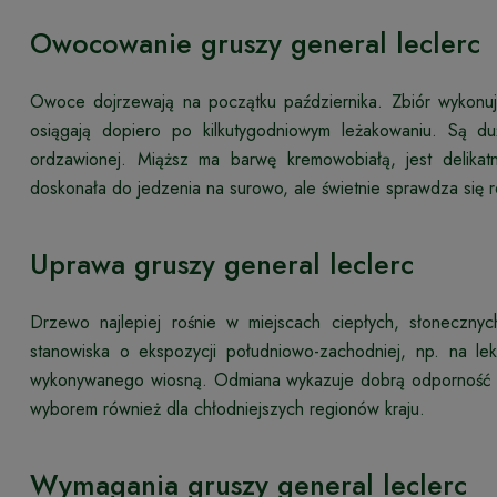
Owocowanie gruszy general leclerc
Owoce dojrzewają na początku października. Zbiór wykonuj
osiągają dopiero po kilkutygodniowym leżakowaniu. Są duż
ordzawionej. Miąższ ma barwę kremowobiałą, jest delikatn
doskonała do jedzenia na surowo, ale świetnie sprawdza się 
Uprawa gruszy general leclerc
Drzewo najlepiej rośnie w miejscach ciepłych, słoneczny
stanowiska o ekspozycji południowo-zachodniej, np. na le
wykonywanego wiosną. Odmiana wykazuje dobrą odporność n
wyborem również dla chłodniejszych regionów kraju.
Wymagania gruszy general leclerc