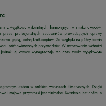
rc
nana z wyjątkowo wykwintnych, harmonijnych w smaku owoców.
 i przez profesjonalnych sadowników prowadzących uprawy
sunkowo gęstą, pełną krótkopędów. Ze względu na późny termin
 powodu późnowiosennych przymrozków. W owocowanie wchodzi
jednak jej owoce wynagradzają ten czas swoim wyjątkowym
t ogromnym atutem w polskich warunkach klimatycznych. Dzięki
e i majowe przymrozki jest minimalne. Kwitnienie jest obfite, a