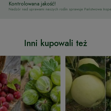
Kontrolowana jakość!
Nadzór nad uprawami naszych roślin sprawuje Państwowa Inspek
Inni kupowali też