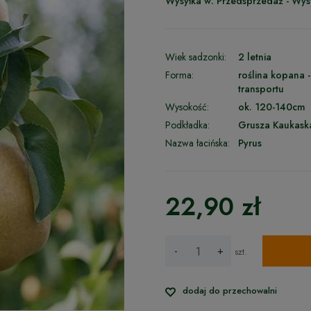
Wysyłka w:
Przedsprzedaż - Wys
Wiek sadzonki:
2 letnia
Forma:
roślina kopana 
transportu
Wysokość:
ok. 120-140cm
Podkładka:
Grusza Kaukask
Nazwa łacińska:
Pyrus
22,90 zł
-
+
szt.
dodaj do przechowalni