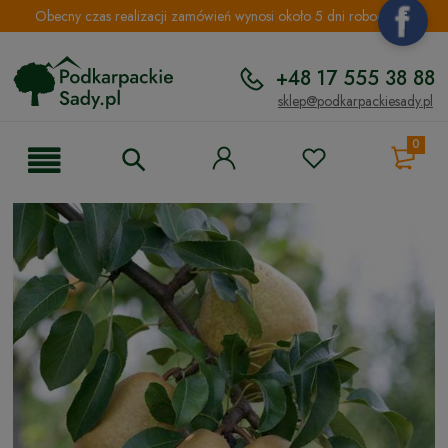
Obecny czas realizacji zamówień wynosi około 5 dni roboczych.
+48 17 555 38 88
sklep@podkarpackiesady.pl
0