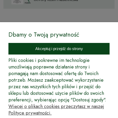
© by Podkarpackiesady.pl / Projekt i realizacja:
Dbamy o Twoją prywatność
Internetowy Sklep Ogrodniczy Podkarpackie Sady to inicjatywa
podkarpackich szkółkarzy, której zamierzeniem jest wprowadzenie na
Akceptuj i przejdź do strony
rynek wysokiej jakości drzewek owocowych, drzewek ozdobnych oraz
innych produktów pozwalających na uprawianie zarówno małych, jak
Pliki cookies i pokrewne im technologie
i dużych sadów oraz ogrodów.
umożliwiają poprawne działanie strony i
pomagają nam dostosować ofertę do Twoich
Wspólnie stworzyliśmy dla Państwa kompleksową ofertę - wspaniałe
produkty, dary ziemi ze szkółek drzewek ozdobnych i owocowych,
potrzeb. Możesz zaakceptować wykorzystanie
których tradycje sięgają roku 1953. Drzewka produkowane są
przez nas wszystkich tych plików i przejść do
z najwyższą starannością przez trzecie pokolenie plantatorów.
sklepu lub dostosować użycie plików do swoich
Długoletnie Doświadczenie sprawiło, że wszystkie drzewka cechuje
preferencji, wybierając opcję "Dostosuj zgody".
duża odporność na zmienne warunki atmosferyczne naszego klimatu
oraz niezwykły urodzaj. W ofercie naszego internetowego sklepu
Więcej o plikach cookies przeczytasz w naszej
ogrodniczego: drzewka owocowe, krzewy owocowe, drzewka
Polityce prywatności.
ozdobne, odmiany jabłoni, sadzonki drzew owocowych, borówka