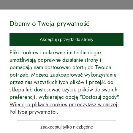
© by Podkarpackiesady.pl / Projekt i realizacja:
Dbamy o Twoją prywatność
Internetowy Sklep Ogrodniczy Podkarpackie Sady to inicjatywa
podkarpackich szkółkarzy, której zamierzeniem jest wprowadzenie na
Akceptuj i przejdź do strony
rynek wysokiej jakości drzewek owocowych, drzewek ozdobnych oraz
innych produktów pozwalających na uprawianie zarówno małych, jak
Pliki cookies i pokrewne im technologie
i dużych sadów oraz ogrodów.
umożliwiają poprawne działanie strony i
pomagają nam dostosować ofertę do Twoich
Wspólnie stworzyliśmy dla Państwa kompleksową ofertę - wspaniałe
produkty, dary ziemi ze szkółek drzewek ozdobnych i owocowych,
potrzeb. Możesz zaakceptować wykorzystanie
których tradycje sięgają roku 1953. Drzewka produkowane są
przez nas wszystkich tych plików i przejść do
z najwyższą starannością przez trzecie pokolenie plantatorów.
sklepu lub dostosować użycie plików do swoich
Długoletnie Doświadczenie sprawiło, że wszystkie drzewka cechuje
preferencji, wybierając opcję "Dostosuj zgody".
duża odporność na zmienne warunki atmosferyczne naszego klimatu
oraz niezwykły urodzaj. W ofercie naszego internetowego sklepu
Więcej o plikach cookies przeczytasz w naszej
ogrodniczego: drzewka owocowe, krzewy owocowe, drzewka
Polityce prywatności.
ozdobne, odmiany jabłoni, sadzonki drzew owocowych, borówka
amerykańska, róże wielkokwiatowe, odmiany czereśni, odmiany śliwek
i inne.
zaakceptuj tylko niezbędne