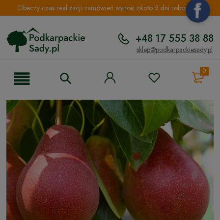
Obecny czas realizacji zamówień wynosi około 5 dni roboczych.
+48 17 555 38 88
sklep@podkarpackiesady.pl
0