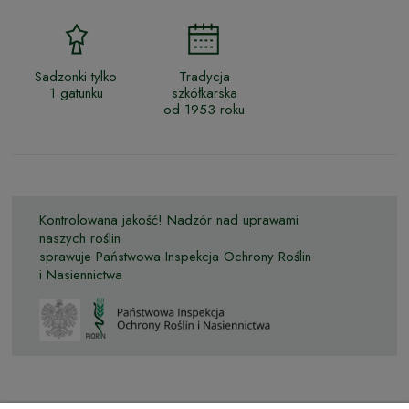
Sadzonki tylko
Tradycja
1 gatunku
szkółkarska
od 1953 roku
Kontrolowana jakość! Nadzór nad uprawami
naszych roślin
sprawuje Państwowa Inspekcja Ochrony Roślin
i Nasiennictwa