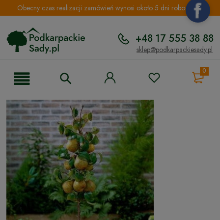
Obecny czas realizacji zamówień wynosi około 5 dni roboczych.
+48 17 555 38 88
sklep@podkarpackiesady.pl
0