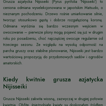
Grusza azjatycka Nijisseiki (Pyrus pyrifolia ‘Nijisseiki’) to
ceniona odmiana wyselekcjonowana w japońskim Matsudo, o
nieznanym pochodzeniu. Drzewo rośnie umiarkowanie silnie,
tworząc stosunkowo gęstą i dobrze rozgałęzioną koronę.
Odmiana wyróżnia się bardzo wczesnym wejściem w
owocowanie – pierwsze plony mogą pojawić się już w drugim
roku po posadzeniu, choć najczęściej owocuje regularnie od
trzeciego sezonu. Ze względu na wysoką odporność na
parcha gruszy oraz stabilne plonowanie, Nijisseiki jest bardzo
wartościową propozycją do przydomowych sadów i ogrodów
amatorskich.
Kiedy kwitnie grusza azjatycka
Nijisseiki
Grusza Nijisseiki zakwita wiosną, zazwyczaj w drugiej połowie
kwietnia. Obfite, śnieżnobiałe kwiaty są doskonałym źródłem