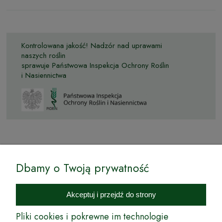
Kontrolowana jakość! Nadzór nad uprawami
naszych roślin
sprawuje Państwowa Inspekcja Ochrony Roślin
i Nasiennictwa
© by Podkarpackiesady.pl / Projekt i realizacja:
Dbamy o Twoją prywatność
Internetowy Sklep Ogrodniczy Podkarpackie Sady to inicjatywa
podkarpackich szkółkarzy, której zamierzeniem jest wprowadzenie na
Akceptuj i przejdź do strony
rynek wysokiej jakości drzewek owocowych, drzewek ozdobnych oraz
innych produktów pozwalających na uprawianie zarówno małych, jak
Pliki cookies i pokrewne im technologie