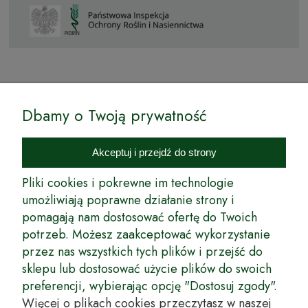
© by Podkarpackiesady.pl / Projekt i realizacja:
Dbamy o Twoją prywatność
Internetowy Sklep Ogrodniczy Podkarpackie Sady to inicjatywa
podkarpackich szkółkarzy, której zamierzeniem jest wprowadzenie na
Akceptuj i przejdź do strony
rynek wysokiej jakości drzewek owocowych, drzewek ozdobnych oraz
innych produktów pozwalających na uprawianie zarówno małych, jak
Pliki cookies i pokrewne im technologie
i dużych sadów oraz ogrodów.
umożliwiają poprawne działanie strony i
pomagają nam dostosować ofertę do Twoich
Wspólnie stworzyliśmy dla Państwa kompleksową ofertę - wspaniałe
produkty, dary ziemi ze szkółek drzewek ozdobnych i owocowych,
potrzeb. Możesz zaakceptować wykorzystanie
których tradycje sięgają roku 1953. Drzewka produkowane są
przez nas wszystkich tych plików i przejść do
z najwyższą starannością przez trzecie pokolenie plantatorów.
sklepu lub dostosować użycie plików do swoich
Długoletnie Doświadczenie sprawiło, że wszystkie drzewka cechuje
preferencji, wybierając opcję "Dostosuj zgody".
duża odporność na zmienne warunki atmosferyczne naszego klimatu
oraz niezwykły urodzaj. W ofercie naszego internetowego sklepu
Więcej o plikach cookies przeczytasz w naszej