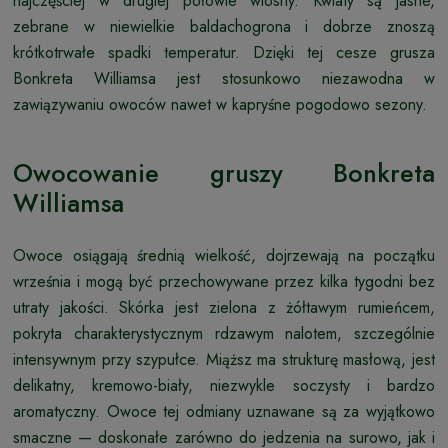
najczęściej w drugiej połowie wiosny. Kwiaty są jasne,
zebrane w niewielkie baldachogrona i dobrze znoszą
krótkotrwałe spadki temperatur. Dzięki tej cesze grusza
Bonkreta Williamsa jest stosunkowo niezawodna w
zawiązywaniu owoców nawet w kapryśne pogodowo sezony.
Owocowanie gruszy Bonkreta
Williamsa
Owoce osiągają średnią wielkość, dojrzewają na początku
września i mogą być przechowywane przez kilka tygodni bez
utraty jakości. Skórka jest zielona z żółtawym rumieńcem,
pokryta charakterystycznym rdzawym nalotem, szczególnie
intensywnym przy szypułce. Miąższ ma strukturę masłową, jest
delikatny, kremowo-biały, niezwykle soczysty i bardzo
aromatyczny. Owoce tej odmiany uznawane są za wyjątkowo
smaczne — doskonałe zarówno do jedzenia na surowo, jak i