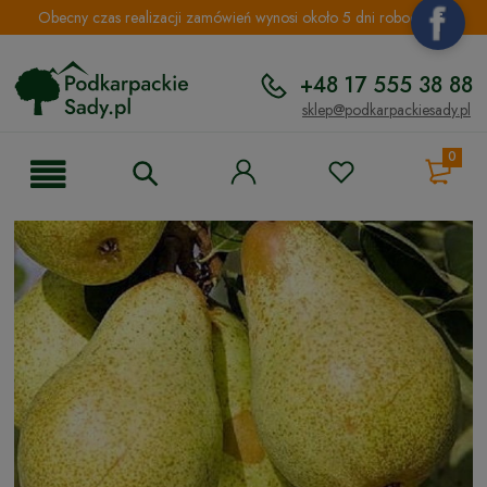
Obecny czas realizacji zamówień wynosi około 5 dni roboczych.
+48 17 555 38 88
sklep@podkarpackiesady.pl
0