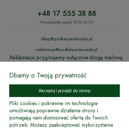
+48 17 555 38 88
Poniedziałek-piątek: 8:00-16:00
sklep@podkarpackiesady.pl
reklamacje@podkarpackiesady.pl
Reklamacje przyjmujemy wyłącznie drogą mailową.
Dbamy o Twoją prywatność
Akceptuj i przejdź do strony
Pliki cookies i pokrewne im technologie
Gwarancja
Szeroka oferta
Konkurencyjne,
przyjęcia się roślin
ponad
niskie ceny
umożliwiają poprawne działanie strony i
1000 odmian
pomagają nam dostosować ofertę do Twoich
roślin
potrzeb. Możesz zaakceptować wykorzystanie