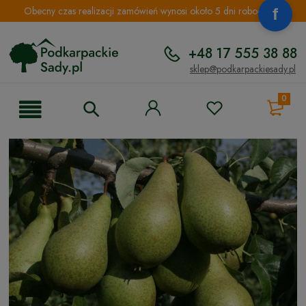
Obecny czas realizacji zamówień wynosi około 5 dni roboczych.
+48 17 555 38 88
sklep@podkarpackiesady.pl
0