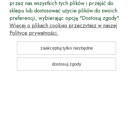
przez nas wszystkich tych plików i przejść do
sklepu lub dostosować użycie plików do swoich
preferencji, wybierając opcję "Dostosuj zgody".
Sadzonki tylko
Tradycja
Więcej o plikach cookies przeczytasz w naszej
1 gatunku
szkółkarska
Polityce prywatności.
od 1953 roku
zaakceptuj tylko niezbędne
dostosuj zgody
Kontrolowana jakość! Nadzór nad uprawami
naszych roślin
sprawuje Państwowa Inspekcja Ochrony Roślin
i Nasiennictwa