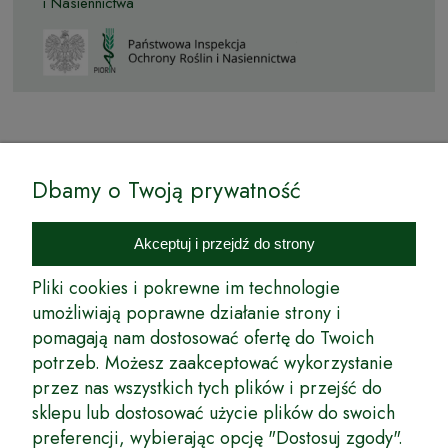
i Nasiennictwa
© by Podkarpackiesady.pl / Projekt i realizacja:
Dbamy o Twoją prywatność
Internetowy Sklep Ogrodniczy Podkarpackie Sady to inicjatywa
podkarpackich szkółkarzy, której zamierzeniem jest wprowadzenie na
Akceptuj i przejdź do strony
rynek wysokiej jakości drzewek owocowych, drzewek ozdobnych oraz
innych produktów pozwalających na uprawianie zarówno małych, jak
Pliki cookies i pokrewne im technologie
i dużych sadów oraz ogrodów.
umożliwiają poprawne działanie strony i
pomagają nam dostosować ofertę do Twoich
Wspólnie stworzyliśmy dla Państwa kompleksową ofertę - wspaniałe
produkty, dary ziemi ze szkółek drzewek ozdobnych i owocowych,
potrzeb. Możesz zaakceptować wykorzystanie
których tradycje sięgają roku 1953. Drzewka produkowane są
przez nas wszystkich tych plików i przejść do
z najwyższą starannością przez trzecie pokolenie plantatorów.
sklepu lub dostosować użycie plików do swoich
Długoletnie Doświadczenie sprawiło, że wszystkie drzewka cechuje
preferencji, wybierając opcję "Dostosuj zgody".
duża odporność na zmienne warunki atmosferyczne naszego klimatu