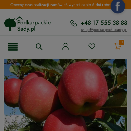
Obecny czas realizacji zamówień wynosi około 5 dni roboczych.
+48 17 555 38 88
sklep@podkarpackiesady.pl
0