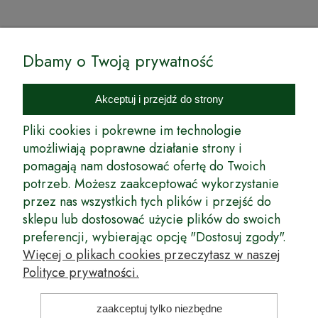
© by Podkarpackiesady.pl / Projekt i realizacja:
Dbamy o Twoją prywatność
Internetowy Sklep Ogrodniczy Podkarpackie Sady to inicjatywa
podkarpackich szkółkarzy, której zamierzeniem jest wprowadzenie na
Akceptuj i przejdź do strony
rynek wysokiej jakości drzewek owocowych, drzewek ozdobnych oraz
innych produktów pozwalających na uprawianie zarówno małych, jak
Pliki cookies i pokrewne im technologie
i dużych sadów oraz ogrodów.
umożliwiają poprawne działanie strony i
pomagają nam dostosować ofertę do Twoich
Wspólnie stworzyliśmy dla Państwa kompleksową ofertę - wspaniałe
produkty, dary ziemi ze szkółek drzewek ozdobnych i owocowych,
potrzeb. Możesz zaakceptować wykorzystanie
których tradycje sięgają roku 1953. Drzewka produkowane są
przez nas wszystkich tych plików i przejść do
z najwyższą starannością przez trzecie pokolenie plantatorów.
sklepu lub dostosować użycie plików do swoich
Długoletnie Doświadczenie sprawiło, że wszystkie drzewka cechuje
preferencji, wybierając opcję "Dostosuj zgody".
duża odporność na zmienne warunki atmosferyczne naszego klimatu
oraz niezwykły urodzaj. W ofercie naszego internetowego sklepu
Więcej o plikach cookies przeczytasz w naszej
ogrodniczego: drzewka owocowe, krzewy owocowe, drzewka
Polityce prywatności.
ozdobne, odmiany jabłoni, sadzonki drzew owocowych, borówka
amerykańska, róże wielkokwiatowe, odmiany czereśni, odmiany śliwek
i inne.
zaakceptuj tylko niezbędne