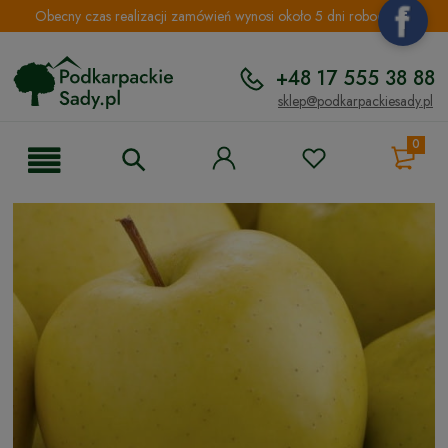
Obecny czas realizacji zamówień wynosi około 5 dni roboczych.
+48 17 555 38 88
sklep@podkarpackiesady.pl
0