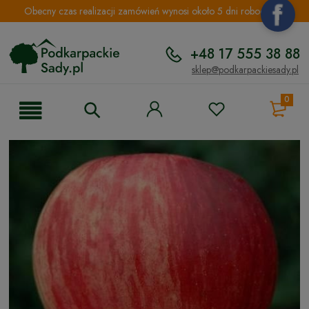
Obecny czas realizacji zamówień wynosi około 5 dni roboczych.
+48 17 555 38 88
sklep@podkarpackiesady.pl
0