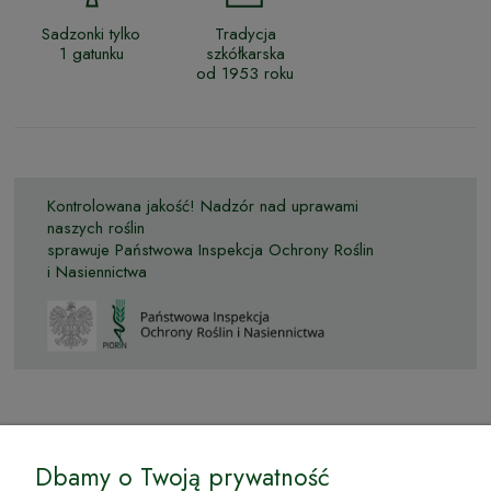
Sadzonki tylko
Tradycja
1 gatunku
szkółkarska
od 1953 roku
Kontrolowana jakość! Nadzór nad uprawami
naszych roślin
sprawuje Państwowa Inspekcja Ochrony Roślin
i Nasiennictwa
© by Podkarpackiesady.pl / Projekt i realizacja:
Dbamy o Twoją prywatność