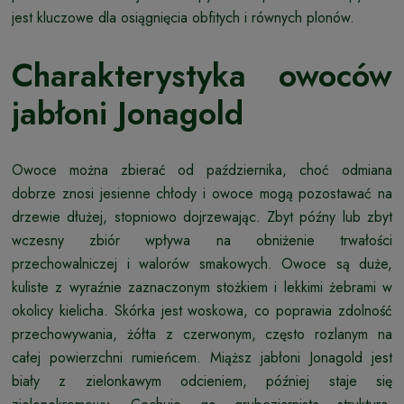
jest kluczowe dla osiągnięcia obfitych i równych plonów.
Charakterystyka owoców
jabłoni Jonagold
Owoce można zbierać od października, choć odmiana
dobrze znosi jesienne chłody i owoce mogą pozostawać na
drzewie dłużej, stopniowo dojrzewając. Zbyt późny lub zbyt
wczesny zbiór wpływa na obniżenie trwałości
przechowalniczej i walorów smakowych. Owoce są duże,
kuliste z wyraźnie zaznaczonym stożkiem i lekkimi żebrami w
okolicy kielicha. Skórka jest woskowa, co poprawia zdolność
przechowywania, żółta z czerwonym, często rozlanym na
całej powierzchni rumieńcem. Miąższ jabłoni Jonagold jest
biały z zielonkawym odcieniem, później staje się