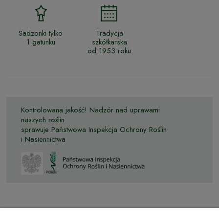
Sadzonki tylko
Tradycja
1 gatunku
szkółkarska
od 1953 roku
Kontrolowana jakość! Nadzór nad uprawami
naszych roślin
sprawuje Państwowa Inspekcja Ochrony Roślin
i Nasiennictwa