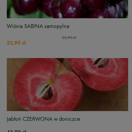
Wiśnia SABINA samopylna
23,90 zł
22,90 zł
Jabłoń CZERWONA w doniczce