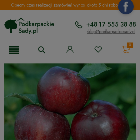
Obecny czas realizacji zamówień wynosi około 5 dni roboczych.
+48 17 555 38 88
sklep@podkarpackiesady.pl
0