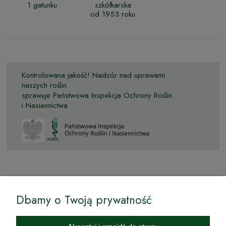
1 gatunku
szkółkarska
od 1953 roku
Kontrolowana jakość! Nadzór nad uprawami
naszych roślin
sprawuje Państwowa Inspekcja Ochrony Roślin
i Nasiennictwa
© by Podkarpackiesady.pl / Projekt i realizacja:
Dbamy o Twoją prywatność
Internetowy Sklep Ogrodniczy Podkarpackie Sady to inicjatywa