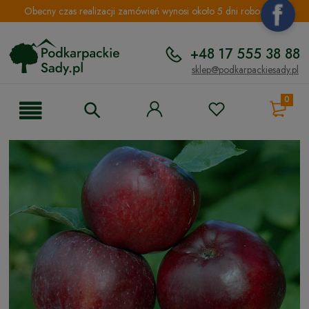
Obecny czas realizacji zamówień wynosi około 5 dni roboczych.
+48 17 555 38 88
sklep@podkarpackiesady.pl
0