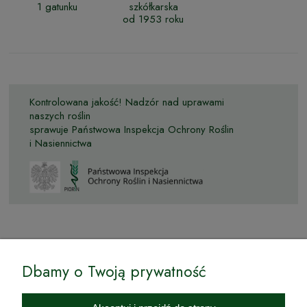
1 gatunku
szkółkarska
od 1953 roku
Kontrolowana jakość! Nadzór nad uprawami
naszych roślin
sprawuje Państwowa Inspekcja Ochrony Roślin
i Nasiennictwa
© by Podkarpackiesady.pl / Projekt i realizacja:
Dbamy o Twoją prywatność
Internetowy Sklep Ogrodniczy Podkarpackie Sady to inicjatywa